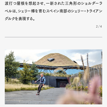
波打つ屋根を想起させ、一新された三角形のショルダーラ
ベルは、シェリー樽を育むスペイン南部のシェリー・トライアン
Art&Design
Watch
Fashion
Gourmet
Cars
グルクを表現する。
Product
Culture
Lifestyle
2/4
Pen Membership
Magazine
Official Columnist
About
Contact
Pen Meet
Pen international
Pen tw