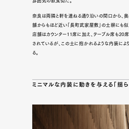
雰囲気の飲食街だ。
奈良は両隣と軒を連ねる通り沿いの間口から、奥
舗からもほど近い「長町武家屋敷」の土塀にも似
店舗はカウンター11席に加え、テーブル席も20
されているが、この土に抱かれるような内装によ
る。
ミニマルな内装に動きを与える「揺ら