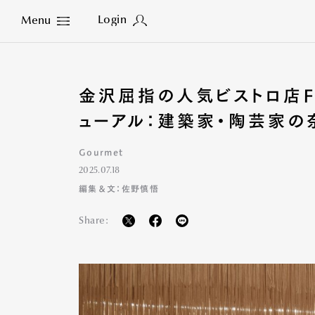
Login
Menu
Close
金沢屈指の人気ビストロ店FI
ューアル：建築家・陶芸家の
Gourmet
2025.07.18
編集＆文：佐野慎悟
Share: