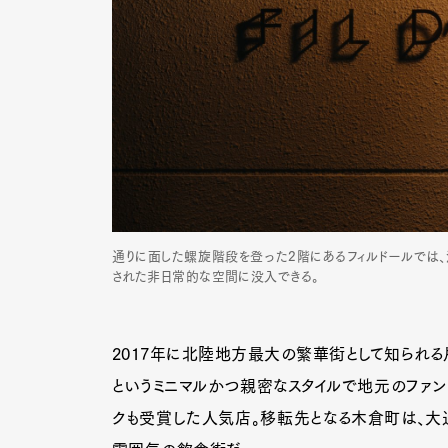
Pen Me
Pen Me
通りに面した螺旋階段を登った2階にあるフィルドールでは
された非日常的な空間に没入できる。
2017年に北陸地方最大の繁華街として知られる
というミニマルかつ親密なスタイルで地元のファン
クも受賞した人気店。移転先となる木倉町は、大