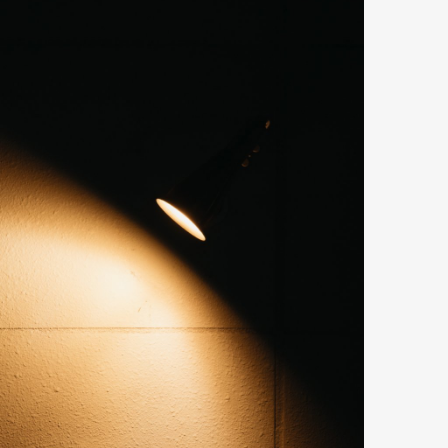
Art&Design
Watch
Fashion
ourmet
Cars
Product
Culture
Lifestyle