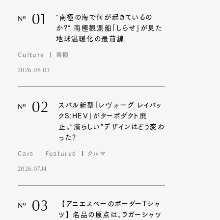
01
“南極の海で何が起きているの
Nº
か?” 南極観測船「しらせ」が見た
地球温暖化の最前線
Culture
南極
2026.08.03
02
スバル新型「レヴォーグ レイバッ
Nº
クS:HEV」がターボダクト廃
止。“漢らしい”デザインはどう変わ
った?
Cars
Featured
クルマ
2026.07.14
03
【アニエスベーのボーダーTシャ
Nº
ツ】名品の原点は、ラガーシャツ