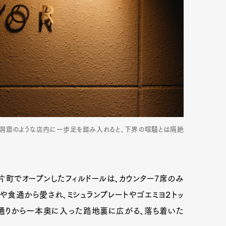
mbership
Magazine
Official Columnist
About
et
Pen international
Pen tw
、洞窟のような店内に一歩足を踏み入れると、下界の喧騒とは隔絶
片町でオープンしたフィルドールは、カウンター7席のみ
や食通から愛され、ミシュランプレートやゴエミヨ２トッ
通りから一本奥に入った路地裏に広がる、落ち着いた