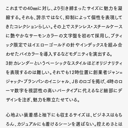
これまでの40㎜に対し、より引き締まったサイズに魅力を凝
縮する。それも、誇示ではなく、抑制によって個性を表現して
Pen Meet
きたコレクションらしい。その上でステンレス・スチールケース
Pen international
Pen tw
に艶やかなサーモンカラーの文字盤を初めて採用し、ブティ
ック限定ではイエローゴールドの針やインデックスを組み合
わせたバイカラーを導入するなどモダニティを演出する。
3針カレンダーというベーシックなスタイルほどオリジナリティ
を表現するのは難しい。それでも12時位置に創業者ジャン=
ジャック・ブランパンのイニシャル、ＪＢのロゴを掲げ、4時のロ
ーマ数字を視認性の高いバータイプに代えるなど細部にデ
ザインを注ぎ、魅力を際立たせている。
心地よい装着感と袖下にも収まるサイズは、ビジネスはもち
ろん、カジュアルにも着けるシーンを選ばない。控えめさとは