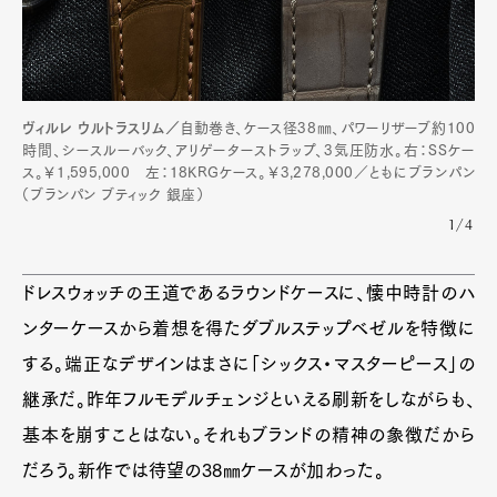
ヴィルレ ウルトラスリム／
自動巻き、ケース径38㎜、パワーリザーブ約100
時間、シースルーバック、アリゲーターストラップ、3気圧防水。右：SSケー
ス。￥1,595,000 左：18KRGケース。￥3,278,000／ともにブランパン
（ブランパン ブティック 銀座）
1/4
Art&Design
Watch
Fashion
Gourmet
Cars
ドレスウォッチの王道であるラウンドケースに、懐中時計のハ
Product
Culture
Lifestyle
ンターケースから着想を得たダブルステップベゼルを特徴に
する。端正なデザインはまさに「シックス・マスターピース」の
継承だ。昨年フルモデルチェンジといえる刷新をしながらも、
Pen Membership
Magazine
基本を崩すことはない。それもブランドの精神の象徴だから
Official Columnist
About
Contact
だろう。新作では待望の38㎜ケースが加わった。