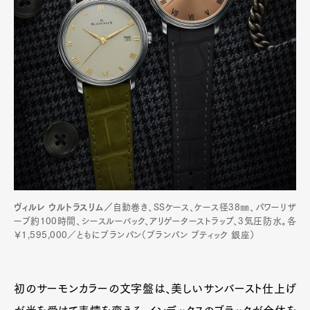
ヴィルレ ウルトラスリム／
自動巻き、SSケース、ケース径38㎜、パワーリザ
ーブ約100時間、シースルーバック、アリゲーターストラップ、3気圧防水。各
￥1,595,000／ともにブランパン（ブランパン ブティック 銀座）
初のサーモンカラーの文字盤は、美しいサンバースト仕上げ