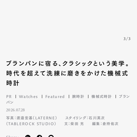
3/3
ブランパンに宿る、クラシックという美学。
時代を超えて洗練に磨きをかけた機械式
時計
PR
Watches
Featured
腕時計
機械式時計
ブラン
パン
2026.07.28
写真：渡邉宏基（LATERNE）
スタイリング：石川英次
（TABLEROCK STUDIO）
文：柴田 充
編集：倉持佑次