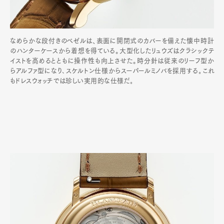
なめらかな段付きのベゼルは、表面に開閉式のカバーを備えた懐中時計
のハンターケースから着想を得ている。大型化したリュウズはクラシックテ
イストを高めるとともに操作性も向上させた。時分針は従来のリーフ型か
らアルファ型になり､スケルトン仕様からスーパールミノバを採用する｡これ
もドレスウォッチでは珍しい実用的な仕様だ｡