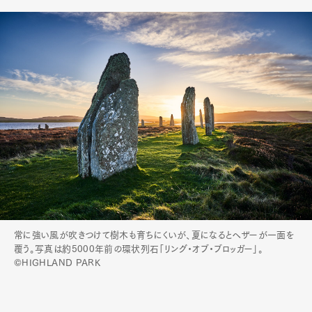
Pen Meet
Pen international
Pen tw
常に強い風が吹きつけて樹木も育ちにくいが、夏になるとヘザーが一面を
覆う。写真は約5000年前の環状列石「リング・オブ・ブロッガー」。
©HIGHLAND PARK