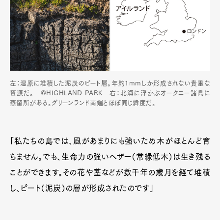
左：湿原に堆積した泥炭のピート層。年約1mmしか形成されない貴重な
資源だ。 ©HIGHLAND PARK 右：北海に浮かぶオークニー諸島に
蒸留所がある。グリーンランド南端とほぼ同じ緯度だ。
「私たちの島では、風があまりにも強いため木がほとんど育
ちません。でも、生命力の強いヘザー（常緑低木）は生き残る
ことができます。その花や茎などが数千年の歳月を経て堆積
し、ピート（泥炭）の層が形成されたのです」