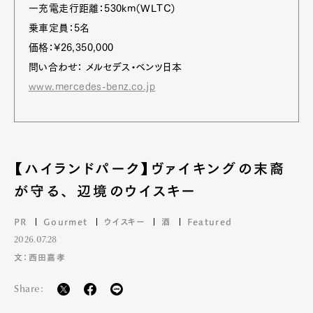
一充電走行距離：530km（WLTC）
乗車定員：5名
価格：¥26,350,000
問い合わせ： メルセデス・ベンツ日本
www.mercedes-benz.co.jp
Art&Design
Watch
Fashion
【ハイランドパーク】ヴァイキングの末裔
Gourmet
Cars
が守る、 辺境のウイスキー
Product
Culture
Lifestyle
PR
Gourmet
ウイスキー
酒
Featured
2026.07.28
文：西田嘉孝
Pen Membership
Magazine
Official Columnist
About
Share:
Contact