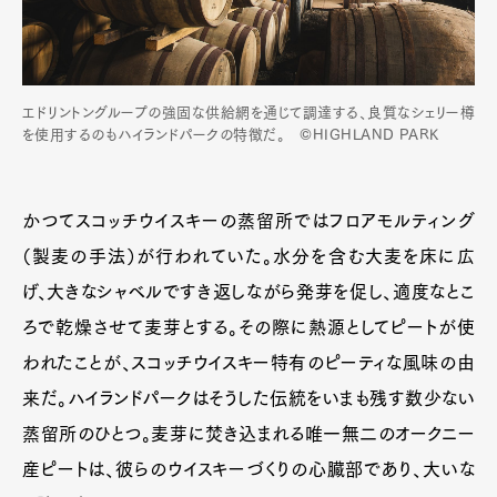
エドリントングループの強固な供給網を通じて調達する、良質なシェリー樽
を使用するのもハイランドパークの特徴だ。 ©HIGHLAND PARK
かつてスコッチウイスキーの蒸留所ではフロアモルティング
（製麦の手法）が行われていた。水分を含む大麦を床に広
げ、大きなシャベルですき返しながら発芽を促し、適度なとこ
ろで乾燥させて麦芽とする。その際に熱源としてピートが使
われたことが、スコッチウイスキー特有のピーティな風味の由
来だ。ハイランドパークはそうした伝統をいまも残す数少ない
蒸留所のひとつ。麦芽に焚き込まれる唯一無二のオークニー
産ピートは、彼らのウイスキーづくりの心臓部であり、大いな