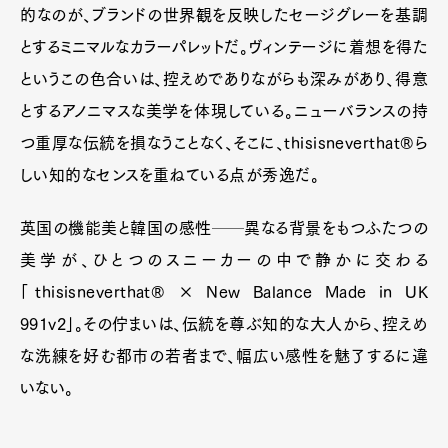
的なのが、ブランドの世界観を反映したセージグレーを基調
とするミニマルなカラーパレットだ。ヴィンテージに着想を得た
というこの色合いは、控えめでありながらも深みがあり、得意
とするアノニマスな美学を体現している。ニューバランスの持
つ重厚な伝統を損なうことなく、そこに、thisisneverthat®ら
しい知的なセンスを重ねている点が秀逸だ。
英国の機能美と韓国の感性──異なる背景をもつふたつの
美学が、ひとつのスニーカーの中で静かに交わる
「thisisneverthat® × New Balance Made in UK
991v2」。その佇まいは、伝統を尊ぶ知的な大人から、控えめ
な洗練を好む都市の若者まで、幅広い感性を魅了するに違
いない。