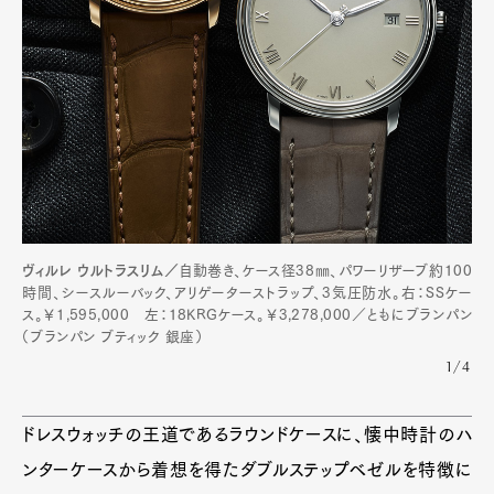
Official Columnist
About
Contact
Pen Meet
Pen international
Pen tw
ヴィルレ ウルトラスリム／
自動巻き、ケース径38㎜、パワーリザーブ約100
時間、シースルーバック、アリゲーターストラップ、3気圧防水。右：SSケー
ス。￥1,595,000 左：18KRGケース。￥3,278,000／ともにブランパン
（ブランパン ブティック 銀座）
1/4
ドレスウォッチの王道であるラウンドケースに、懐中時計のハ
ンターケースから着想を得たダブルステップベゼルを特徴に