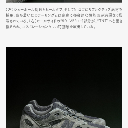
（左）シューホール周辺とヒールタブ、そしてN ロゴにリフレクティブ素材を
採用。落ち着いたカラーリングとは裏腹に都会的な機能面が満遍なく搭
載されている。（右）ヒールサイドの“991V2”ロゴ部分が、“TNT”へと置き
換えられ、コラボレーションらしい特別感を演出している。