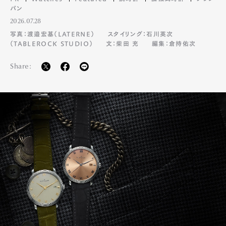
パン
2026.07.28
写真：渡邉宏基（LATERNE）
スタイリング：石川英次
（TABLEROCK STUDIO）
文：柴田 充
編集：倉持佑次
Share: