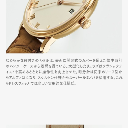
なめらかな段付きのベゼルは、表面に開閉式のカバーを備えた懐中時計
のハンターケースから着想を得ている。大型化したリュウズはクラシックテ
イストを高めるとともに操作性も向上させた。時分針は従来のリーフ型か
らアルファ型になり､スケルトン仕様からスーパールミノバを採用する｡これ
もドレスウォッチでは珍しい実用的な仕様だ｡