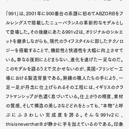
「991」は、2001年に900番台の系譜に初めてABZORBをフ
ルレングスで搭載したニューバランスの革新的なモデルとし
て登場した。その後継にあたる991v2は、オリジナルのシルエ
ットを継承しながらも、現代のライフスタイルに即したテクノロ
ジーを搭載することで、機能性と快適性を大幅に向上させて
いる。単なる復刻にとどまらない、進化を遂げた一足なのだ。
このモデルを語るうえで欠かせないのが、英国・フリンビー工
場における製造背景である。熟練の職人たちの手により、一
足一足が丹念に仕上げられるその工程には、イギリスのクラ
フトマンシップが色濃く息づいている。仕上がりの精度、素材
の質感、そして構造の美しさなどどれをとっても、“本物”と呼
ぶにふさわしい完成度を誇る。そんな991v2に、
thisisneverthat®が静かに手を加えているのである。印象