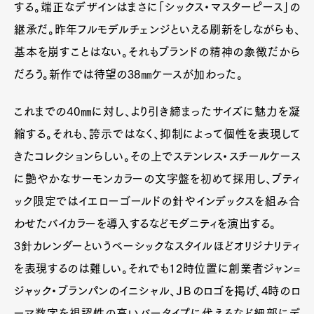
する。端正なデザインはまさに「シックス・マスターピース」の
継承だ。昨年フルモデルチェンジといえる刷新をしながらも、
基本を崩すことはない。それもブランドの精神の象徴だから
だろう。新作では待望の38㎜ケースが加わった。
これまでの40㎜に対し、より引き締まったサイズに魅力を凝
縮する。それも、誇示ではなく、抑制によって個性を表現して
きたコレクションらしい。その上でステンレス・スチールケース
に艶やかなサーモンカラーの文字盤を初めて採用し、ブティ
ック限定ではイエローゴールドの針やインデックスを組み合
わせたバイカラーを導入するなどモダニティを演出する。
3針カレンダーというベーシックなスタイルほどオリジナリティ
を表現するのは難しい。それでも12時位置に創業者ジャン=
ジャック・ブランパンのイニシャル、ＪＢのロゴを掲げ、4時のロ
ーマ数字を視認性の高いバータイプに代えるなど細部にデ