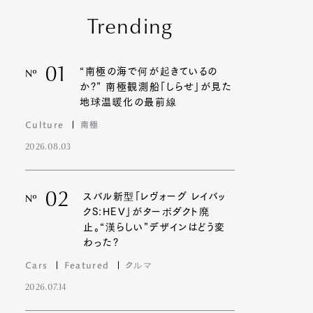
Trending
01
“南極の海で何が起きているの
Nº
か?” 南極観測船「しらせ」が見た
地球温暖化の最前線
Culture
南極
2026.08.03
02
スバル新型「レヴォーグ レイバッ
Nº
クS:HEV」がターボダクト廃
止。“漢らしい”デザインはどう変
わった?
Cars
Featured
クルマ
2026.07.14