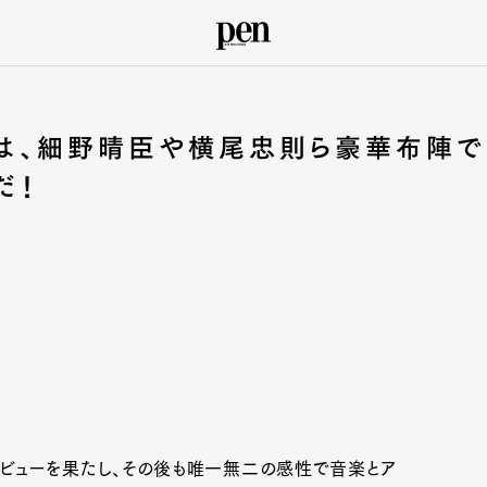
!』は、細野晴臣や横尾忠則ら豪華布陣で
だ！
世界デビューを果たし、その後も唯一無二の感性で音楽とア