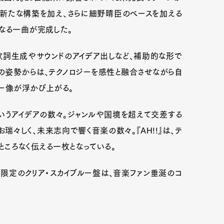
に新たな構築を加え、さらに細野晴臣のベースを加える
なる一曲が完成した。
歌詞生成やサウンドのアイデア出しなど、補助的な形で
イの姿勢からは、テクノロジーを感性と融合させながら自
ター像が浮かび上がる。
いうアイデアの数々。ジャンルや国境を超えて交差する
瑞々しく、未来志向で響く音楽の数々。『AH!!』は、テ
すところなく伝える一枚となっている。
Art&Design
Watch
Fashion
限定のクリア・スカイブルー盤は、音楽ファン垂涎のコ
ourmet
Cars
Product
Culture
Lifestyle