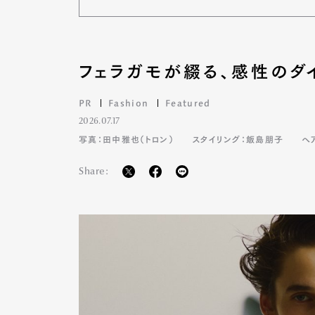
フェラガモが綴る、感性のダ
PR
Fashion
Featured
2026.07.17
写真：田中雅也（トロン）
スタイリング：飯島朋子
ヘ
Share: