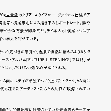
80g重量盤のクリア・スカイブルー・ヴァイナル仕様でア
美術家・横尾忠則による描き下ろしポートレート。鮮や
で華やかな背景が印象的だ。テイ本人も「横尾さんは宇
深い満足を寄せている。
ほど」という気づきの感覚や、温泉で自然に漏れるようなリラ
トアルバム『FUTURE LISTENING!』では「！」が
ことにも、さりげない遊び心が感じられる。
り、A面にはテイが単独でつくり上げたトラック、AA面に
世代も超えたアーティストたちとの共作が収録されてい
いう楽曲だ。20世紀末に録音されていた未発表のテープか