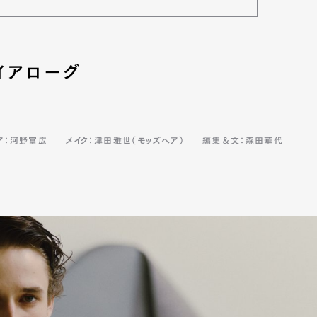
イアローグ
ア：河野富広
メイク：津田雅世（モッズヘア）
編集＆文：森田華代