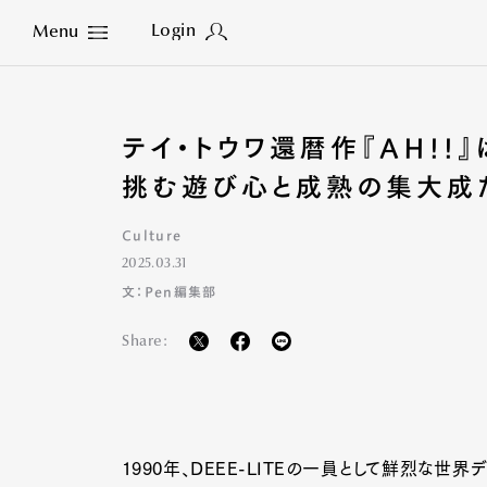
Login
Menu
Close
テイ・トウワ還暦作『AH!
挑む遊び心と成熟の集大成
Culture
2025.03.31
文：Pen編集部
Share:
1990年、DEEE-LITEの一員として鮮烈な