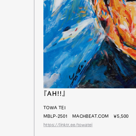
『AH!!』
TOWA TEI
MBLP-2501 MACHBEAT.COM ￥5,500
https://linktr.ee/towatei