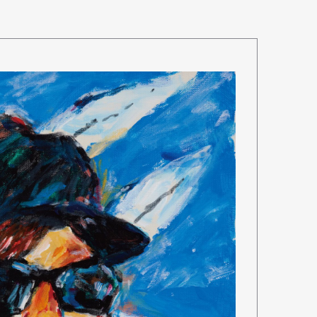
mbership
Magazine
Official Columnist
About
et
Pen international
Pen tw