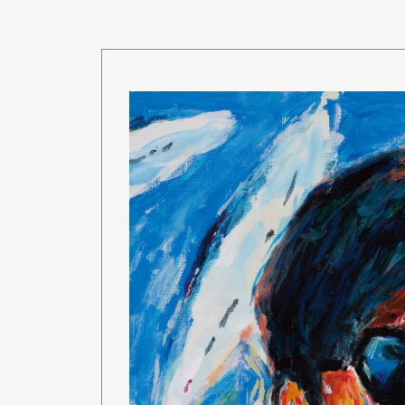
Pen Me
Pen Me