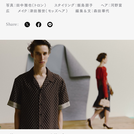
写真：田中雅也（トロン）
スタイリング：飯島朋子
ヘア：河野富
Pen Membership
Magazine
広
メイク：津田雅世（モッズヘア）
編集＆文：森田華代
Official Columnist
About
Contact
Share:
Pen Meet
Pen international
Pen tw