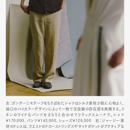
左：ガンチーニモチーフをちりばめたシャツはシルク素材が肌に心地よく、
袖口のバイカラーデザインによって一枚で主役級の存在感を発揮する。リ
ネンのワイドなパンツをさらりと合わせてリラックスムードで。シャツ
¥176,000、パンツ¥143,000、シューズ¥126,500 右：ジャージー素
材のドレスは、ウエストのドローストリングスやサイドポケットがアクティブな