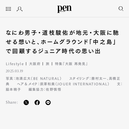
なにわ男子・道枝駿佑が地元・大阪に馳
せる想いと、ホームグラウンド「中之島」
で回顧するジュニア時代の思い出
Lifestyle
大阪府
旅
特集『大阪 再発見』
2025.03.19
写真：池満広大（BE NATURAL）
スタイリング：壽村太一、高橋正
典
ヘア＆メイク：須澤和美（JOUER INTERNATIONAL）
文：
脇本暁子
編集協力：佐野慎悟
Share: