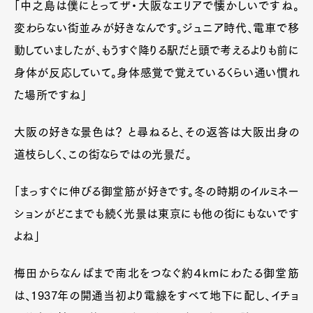
「中之島は僕にとってザ・大阪なエリアで懐かしいですね。
変わらない街並みが好きなんです。ジュニア時代、電車で移
動していましたが、もうすぐ降りる駅だと頭で考えるよりも前に
身体が反応していて。身体感覚で覚えているくらい通い慣れ
た場所ですね」
大阪の好きな景色は？ と尋ねると、その返答は大阪出身の
道枝らしく、この街ならではの光景だ。
「まっすぐに伸びる御堂筋が好きです。冬の時期のイルミネー
ションがどこまでも続く光景は東京にも他の街にもないです
よね」
梅田からなんばまで南北をつなぐ約４kmにわたる御堂筋
は、1937年の開通当初より電線をすべて地下に配し、イチョ
Art&Design
Watch
Fashion