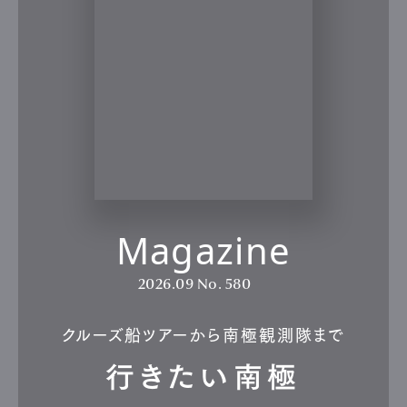
1日中太陽が沈まない「白夜」、逆に太陽が昇らない「極夜」、
そして夜空を彩るオーロラ。南極では、地軸の傾きと極寒の大
気が生み出す壮大な光のドラマが繰り広げられている。幻想
的なハロや蜃気楼、真珠母雲まで――。南極だからこそ出
合える、壮大な天空のドラマを見ていこう。
「南極」と聞いて、なにを思い浮かべるだろう？ 南極にいま、人
は旅することができるようになった。ならば、南極へはどんな行
き方があるのだろうか？ 南極にはなにが待っていて、どんな景
色が見えるのだろうか？ 全身で南極を感じたとき、人はなにを