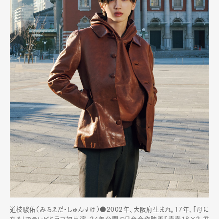
道枝駿佑（みちえだ・しゅんすけ）●2002年、大阪府生まれ。17年、「母に