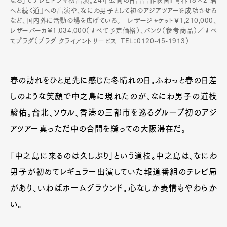
なる」でテレビドラマ初出演。24年公開の日台合作映画『青春18×2 君
へと続く道』への出演や、なにわ男子として初のアジアツアーを成功させる
など、国内外に活動の場を広げている。 レザージャケット￥1,210,000、
レザーパーカ￥1,034,000（すべて予定価格）、パンツ（参考商品）／すべ
てプラダ（プラダ クライアントサービス TEL：0120-45-1913）
春の訪れをひと足先に感じた冬晴れの日。ふわっと春の日差
しのような笑顔で中之島に現れたのが、なにわ男子の道枝
駿佑。台北、ソウル、香港の三都市を巡るグループ初のアジ
アツアー真っただ中の合間を縫っての大阪滞在だ。
「中之島に来るのは久しぶり」という道枝。中之島は、なにわ
男子が初めてレギュラー出演していた報道番組のテレビ局
があり、いわばホームグラウンド。心なしか表情もやわらか
い。