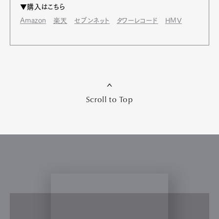
▼購入はこちら
Amazon
楽天
セブンネット
タワーレコード
HMV
【驚くべき壮大な天空の芸術】オーロラ、
白夜、極夜、南半球の天の川……極地だ
からこそ見られる絶景
Culture
南極
特集『行きたい南極』
2026.08.07
文：戸村悦子
協力&写真提供：国立極地研究所
Share: