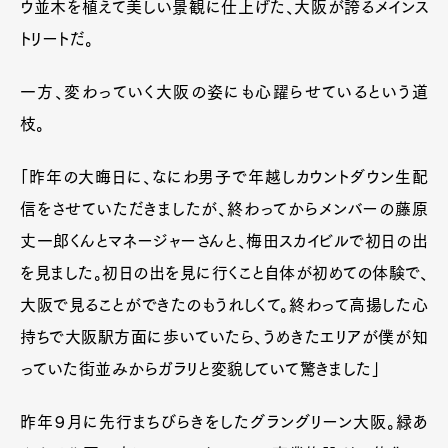
ウ並木を植えて美しい景観に仕上げた、大阪が誇るメインス
Gourmet
Cars
トリートだ。
Product
Culture
Lifestyle
一方、変わっていく大阪の姿にも心躍らせているという道
枝。
Pen Membership
Magazine
Official Columnist
About
「昨年の大晦日に、なにわ男子で年越しカウントダウン生配
Contact
信をさせていただきましたが、終わってからメンバーの藤原
丈一郎くんとマネージャーさんと、梅田スカイビルで初日の出
を見ました。初日の出を見に行くこと自体が初めての体験で、
Pen Meet
大阪で見ることができたのもうれしくて。終わって高揚した心
Pen international
Pen tw
持ちで大阪駅方面に歩いていたら、うめきたエリアが僕が知
っていた街並みからガラリと変貌していて驚きました」
昨年９月に先行まちびらきをしたグラングリーン大阪。緑あ