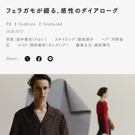
フェラガモが綴る、感性のダイアローグ
PR
Fashion
Featured
2026.07.17
写真：田中雅也（トロン）
スタイリング：飯島朋子
ヘア：河野富
広
メイク：津田雅世（モッズヘア）
編集＆文：森田華代
Share: