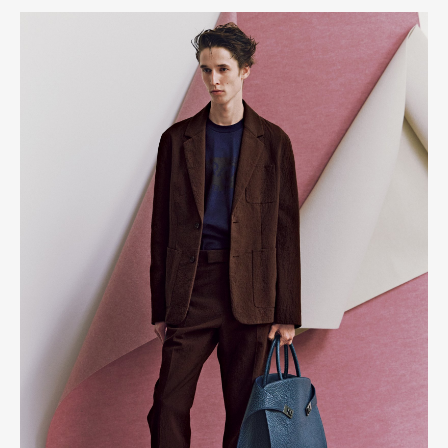
Art&Design
Watch
Fashion
Gourmet
Cars
Product
Culture
Lifestyle