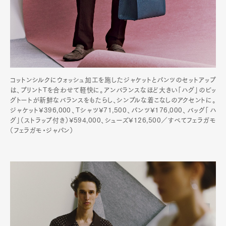
Pen Membership
Magazine
Official Columnist
About
Contact
コットンシルクにウォッシュ加工を施したジャケットとパンツのセットアップ
は、プリントTを合わせて軽快に。アンバランスなほど大きい「ハグ」のビッ
グトートが新鮮なバランスをもたらし、シンプルな着こなしのアクセントに。
ジャケット¥396,000、Tシャツ¥71,500、パンツ¥176,000、バッグ「ハ
Pen Meet
グ」（ストラップ付き）¥594,000、シューズ¥126,500／すべてフェラガモ
（フェラガモ・ジャパン）
Pen international
Pen tw