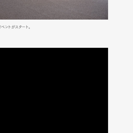
イベントがスタート。
Art&Design
Watch
Fashion
ourmet
Cars
Product
Culture
Lifestyle