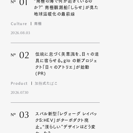
01
“南極の海で何が起きているの
Nº
か?” 南極観測船「しらせ」が見た
地球温暖化の最前線
Culture
南極
2026.08.03
02
伝統に息づく美意識を、日々の道
Nº
具に宿らせる。glo の新プロジェ
クト「日々のアトリエ」が始動
(PR)
Product
加熱式たばこ
2026.07.10
03
スバル新型「レヴォーグ レイバッ
Nº
クS:HEV」がターボダクト廃
止。“漢らしい”デザインはどう変