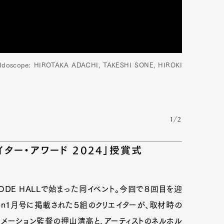
mbership
Magazine
Official Columnist
About
ope: HIROTAKA ADACHI, TAKESHI SONE, HIROKI
et
Pen international
Pen tw
1/2
イター・アワード 2024」授賞式
ODE HALLで始まった同イベント。今回で８回目を迎
、Pen１月号に掲載された５組のクリエイターが、取材時の
メーション監督の押山清高と、アーティストのネルホル