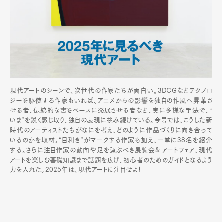
現代アートのシーンで、次世代の作家たちが面白い。3DCGなどテクノロ
ジーを駆使する作家もいれば、アニメからの影響を独自の作風へ昇華さ
せる者、伝統的な書をベースに発展させる者など、実に多様な手法で、“
いま”を鋭く感じ取り、独自の表現に挑み続けている。今号では、こうした新
時代のアーティストたちがなにを考え、どのように作品づくりに向き合って
いるのかを取材。“目利き”がマークする作家も加え、一挙に38名を紹介
する。さらに注目作家の動向や足を運ぶべき展覧会& アートフェア、現代
アートを楽しむ基礎知識まで話題を広げ、初心者のためのガイドとなるよう
力を入れた。2025年は、現代アートに注目せよ！