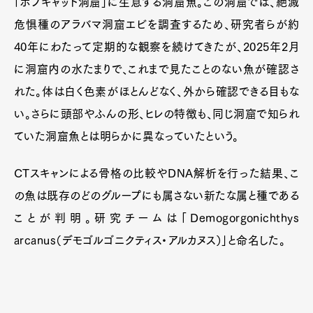
「ボブキャット洞窟」に生息する洞窟魚。この洞窟では、絶滅
危惧種のアラバマ洞窟エビを調査するため、研究者らが約
Pen Membership
Magazine
40年にわたって定期的な観察を続けてきたが、2025年2月
Official Columnist
About
に洞窟内の水たまりで、これまで見たことのない魚が確認さ
Contact
れた。体は白く色素がほとんどなく、外から確認できる目もな
い。さらに頭部やふんの形、ヒレの特徴も、同じ洞窟で知られ
ていた洞窟魚とは明らかに異なっていたという。
Pen Meet
Pen international
Pen tw
CTスキャンによる骨格の比較やDNA解析を行った結果、こ
の魚は既存のどのグループにも属さない新たな属と種である
ことが判明。研究チームは「Demogorgonichthys
arcanus（デモゴルゴニクティス・アルカヌス）」と命名した。