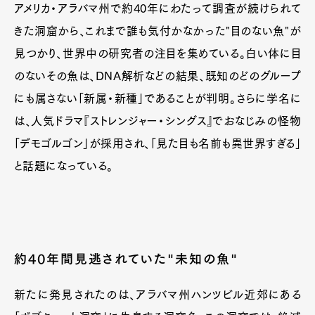
アメリカ・アラバマ州で約40年にわたって調査が続けられて
きた洞窟から、これまで誰も気付かなかった"目のない魚"が
見つかり、世界中の研究者の注目を集めている。白い体に目
のないその魚は、DNA解析などの結果、既知のどのグループ
にも属さない「新属・新種」であることが判明。さらに学名に
は、人気ドラマ『ストレンジャー・シングス』でおなじみの怪物
「デモゴルゴン」が採用され、「見た目も名前も異世界すぎる」
と話題になっている。
Art&Design
Watch
Fashion
約40年間見逃されていた"未知の魚"
Gourmet
Cars
Product
Culture
Lifestyle
新たに発見されたのは、アラバマ州ハンツビル近郊にある