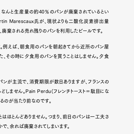
、なんと生産量の約40％のパンが廃棄されているとい
tin Marescaux氏が、現状よりも二酸化炭素排出量
、廃棄される売れ残りのパンを利用したビールです。
す。例えば、朝食用のパンを朝起きてから近所のパン屋
た、その時に夕食用のパンを買うことはしません。夕食
パンが主流で、消費期限が数日ありますが、フランスの
ません。Pain Perdu（フレンチトースト＝駄目にな
てるのが当たり前なのです。
Art&Design
Watch
Fashion
ourmet
Cars
Product
Culture
とはほとんどありません。つまり、前日のパンは一工夫さ
かで、余れば廃棄されてしまいます。
Lifestyle