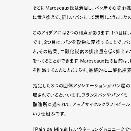
そこにMarescaux氏は着目し、パン屋から売
に置き換えて、新しいパンとして活用しようとしたの
Pen Me
このアイデアには2つの利点があります。1つ目は、
です。2つ目は、パンを穀物に変換することで、
と。その結果、二酸化炭素の排出量を低く抑える
Pen Me
をつくることができます。Marescaux氏の目
を削減することにとどまらず、最終的に二酸化炭素
指定した3つの団体アソシエーションがパン屋の
収されているといいます。フランスパンやパンドミ
醸造所に送られて、アップサイクルクラフトビール「Pa
いう仕組みです。
「Pain de Minuit」というネーミングもユ