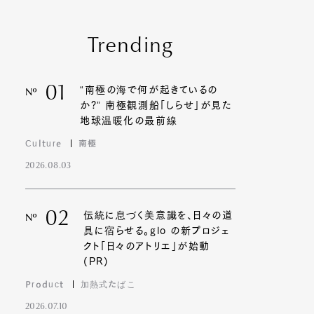
Trending
01
“南極の海で何が起きているの
Nº
か?” 南極観測船「しらせ」が見た
地球温暖化の最前線
Culture
南極
2026.08.03
02
伝統に息づく美意識を、日々の道
Nº
具に宿らせる。glo の新プロジェ
クト「日々のアトリエ」が始動
(PR)
Product
加熱式たばこ
2026.07.10