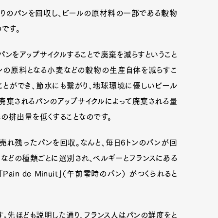
れ残りのパンを回収し、ビールの原材料の一部である穀物
です。
mbership
Magazine
Official Columnist
About
パンをアップサイクルすることで廃棄を減らすということ
パンの原料となる小麦などの穀物の生産自体を減らすこ
ことができ、節水にも繋がり、地球環境に優しいビール
et
Pen international
Pen tw
的は、廃棄されるパンのアップサイクルによって廃棄される量
の排出量を低くすることなのです。
売れ残ったパンを回収。なんと、毎日6トンのパンが回
ーなどの種類ごとに選別され、ベルギーとフランスにある
in de Minuit」（午前零時のパン） がつくられると
ニークです。先ほども説明した通り、フランス人はパンの鮮度をと