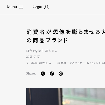
Login
Menu
Close
消費者が想像を膨らませる
の商品ブランド
Lifestyle
細谷正人
2025.01.17
文・写真：細谷正人
現地コーディネイター：Naoko Unb
Share: