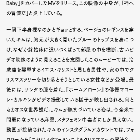
Baby』をカバーしたMVをリリース。この映像の中身が、「神へ
の冒涜だ」と炎上している。
一瞬下半身裸なのかとギョッとする、ベージュのレギンスを穿
いたキムは、胸元が大きく開いたブルーのトップスを身につ
け、なぜか終始床に這いつくばって部屋の中を横断。古いビ
デオ映像のように見えることを意図したこのムービーでは、冷
蔵庫を襲撃するイエス・キリストと思しき男性や、家の中でク
リスマスツリーを切り落とそうとしている女性などが登場。最
後には、サンタの服を着た、『ホームアローン』の俳優マコー
レ・カルキンがビデオ撮影している様子が映し出される。何と
もカオスな世界観だ。。キムが膝まづいている姿は、今全米で
問題になっている麻薬、メタフェミン中毒者にしか見えない。
動画が投稿されたキムのインスタグラムアカウントでは、フォ
ロワーから「これはメタフェミンによるクリスマスへの冒涜？」、