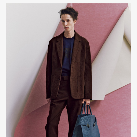
Art&Design
Watch
Fashion
Gourmet
Cars
Product
Culture
Lifestyle
Pen Membership
Magazine
Official Columnist
About
Contact
Pen Meet