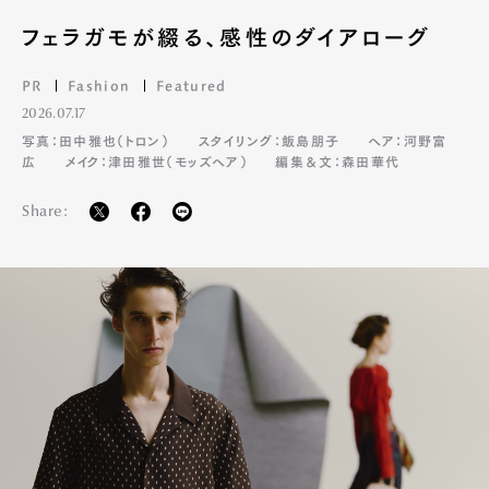
フェラガモが綴る、感性のダイアローグ
PR
Fashion
Featured
2026.07.17
写真：田中雅也（トロン）
スタイリング：飯島朋子
ヘア：河野富
広
メイク：津田雅世（モッズヘア）
編集＆文：森田華代
Share: