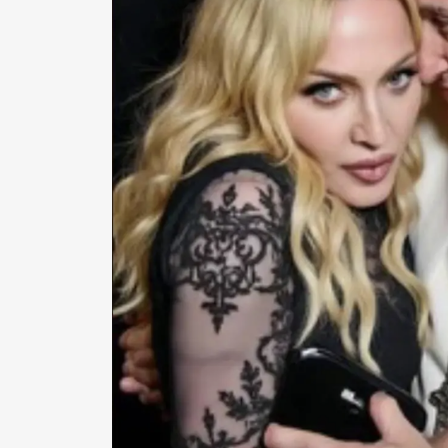
Pen Me
Pen Me