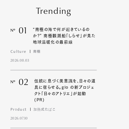
Trending
01
“南極の海で何が起きているの
Nº
か?” 南極観測船「しらせ」が見た
地球温暖化の最前線
Culture
南極
2026.08.03
02
伝統に息づく美意識を、日々の道
Nº
具に宿らせる。glo の新プロジェ
クト「日々のアトリエ」が始動
(PR)
Product
加熱式たばこ
2026.07.10