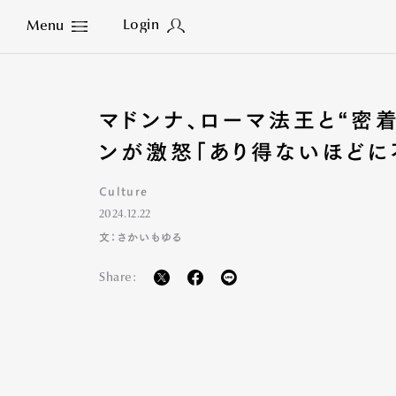
Login
Menu
Close
マドンナ、ローマ法王と“密着
ンが激怒「あり得ないほどに
Culture
2024.12.22
文：さかいもゆる
Share: