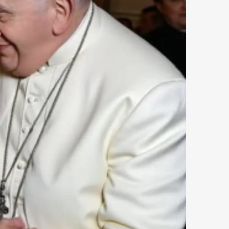
mbership
Magazine
Official Columnist
About
et
Pen international
Pen tw