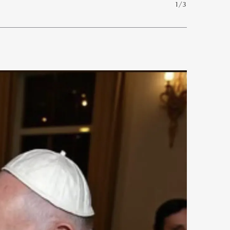
1/3
Art&Design
Watch
Fashion
ourmet
Cars
Product
Culture
Lifestyle