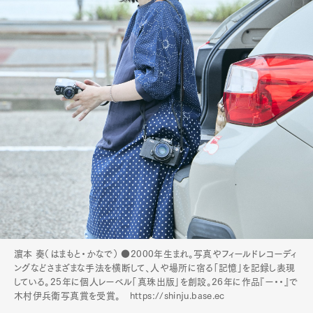
濵本 奏（はまもと・かなで） ●2000年生まれ。写真やフィールドレコーディ
ングなどさまざまな手法を横断して、人や場所に宿る「記憶」を記録し表現
している。25年に個人レーベル「真珠出版」を創設。26年に作品『ー・・』で
木村伊兵衛写真賞を受賞。 https://shinju.base.ec