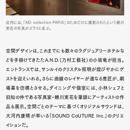
店内には、「KEI collection PARIS」のためだけに撮影されたという蜷川
実花の写真がズラリと並ぶ。
空間デザインは、これまでにも数々のラグジュアリーホテルな
どを手掛けてきたたA.N.D.（乃村工藝社）の小坂竜が担当。
エントランスでは、サンルイのクリスタル照明が煌びやかにゲ
ストを迎えいれる。さらに曲線のレイヤーが連なる意匠が、劇
場幕を彷彿とさせる。ダイニングや個室には、小林シェフと
旧知の仲である写真家・蜷川実花を筆頭にアーティストの作
品も展示。空間ごとのテーマに基づくオリジナルサウンドは、
大河内康晴が率いる「SOUND CoUTURE Inc.」のクリエ
イションだ。