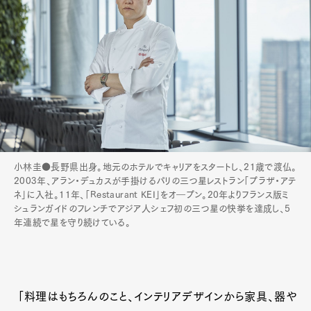
小林圭●長野県出身。地元のホテルでキャリアをスタートし、21歳で渡仏。
2003年、アラン・デュカスが手掛けるパリの三つ星レストラン「プラザ・アテ
ネ」に入社。11年、「Restaurant KEI」をオ―プン。20年よりフランス版ミ
シュランガイドのフレンチでアジア人シェフ初の三つ星の快挙を達成し、5
年連続で星を守り続けている。
「料理はもちろんのこと、インテリアデザインから家具、器や