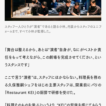
スタッフ一人ひとりが“演者”であると語る小林。内装からスタッフのユニフ
ォームまで、すべて小林が監修した。
「舞台は整えるから、あとは“演者”自身が、なにがベストか責
任をもって考えながら、この劇場を完成させてください、とい
うスタンスです」
ここで言う“演者”は、スタッフにほかならない。料理長を務め
る久保雅嗣シェフをはじめ主要スタッフは、開業前にパリの
「Restaurant KEI」の厨房で研修を受けた。
「料理そのものを学ぶというより、“KEI”の哲学を感じてもらう