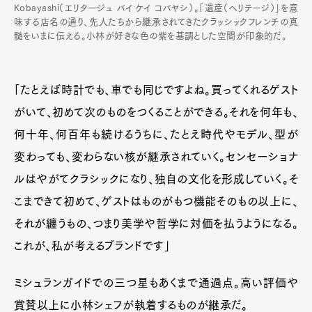
Kobayashi（エリタージュ バイ ケイ コバヤシ）。「遺産（ヘリテージ）」を意
味する店名の通り、先人たちから継承されてきたクラッシックフレンチの真
髄をいまに伝える。小林が好きな色の紫を基調とした空間が印象的だ。
「たとえば時計でも、車でも同じですよね。買ってくれるゲスト
がいて、初めて次のものをつくることができる。それを何年も、
何十年、何百年も続けるうちに、たとえ時代やモデル、型が
変わっても、変わらない核が継承されていく。センセーショナ
ルはやがてクラシックになり、独自の文化を形成していく。そ
こまできて初めて、ゲストはものがもつ機能そのもの以上に、
それが纏うもの、つまり美学や哲学に対価を払うようになる。
これが、私が考えるブランドです」
ミシュランガイドでの三つ星もあくまで通過点。高い評価や
賞賛以上に小林シェフが執着するものが継承だ。