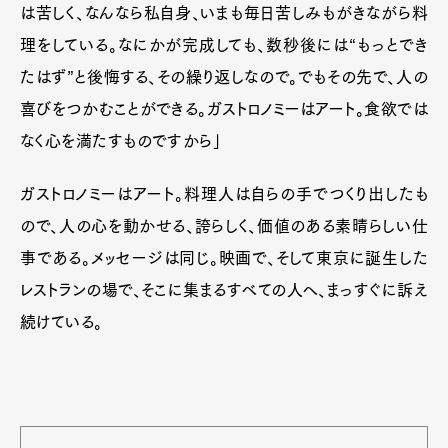
は苦しく、なんなら私自身、いまも毎日苦しみもがきながら料
理をしている。なにかが完成しても、数秒後には“もっとでき
たはず”と後悔する、その繰り返しなので。でもその先で、人の
喜びをつかむことができる。ガストロノミーはアート。食欲では
なく心を満たすものですから」
ガストロノミーはアート。料理人は自らの手でつくり出したも
ので、人の心を動かせる、誇らしく、価値のある素晴らしい仕
事である。メッセージは同じ。映画で、そして東京に誕生した
Art&Design
Watch
Fashion
レストランの場で、そこに集まるすべての人へ、まっすぐに訴え
Gourmet
Cars
続けている。
Product
Culture
Lifestyle
Pen Membership
Magazine