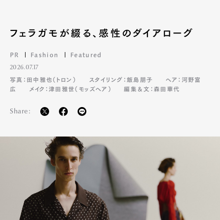
Pen Meet
Pen international
Pen tw
フェラガモが綴る、感性のダイアローグ
PR
Fashion
Featured
2026.07.17
写真：田中雅也（トロン）
スタイリング：飯島朋子
ヘア：河野富
広
メイク：津田雅世（モッズヘア）
編集＆文：森田華代
Share: