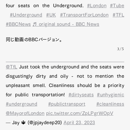
four seats on the Underground.
#London
#Tube
#Underground
#UK
#TransportForLondon
#TFL
#BBCNews
♬ original sound - BBC News
同じ動画のBBCバージョン。
3/5
@TfL
Just took the underground and the seats were
disgustingly dirty and oily - not to mention the
unpleasant smell. Cleanliness should be a priority
for public transportation!
#dirtyseats
#unhygienic
#underground
#publictransport
#cleanliness
@MayorofLondon
pic.twitter.com/ZpLPgrWOpV
— Jay 🔱 (@jpjaydeep20)
April 23, 2023