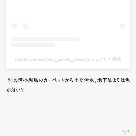
Art&Design
Watch
Fashion
Gourmet
Cars
Steven James(@mr_carpet_clean)がシェアした投稿
Product
Culture
Lifestyle
別の清掃現場のカーペットから出た汚水。地下鉄よりは色
が薄い？
Pen Membership
Magazine
Official Columnist
About
Contact
5/5