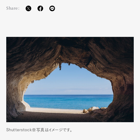
Share:
Pen Membership
Magazine
Official Columnist
About
Contact
Pen Meet
Pen international
Pen tw
Shutterstock※写真はイメージです。