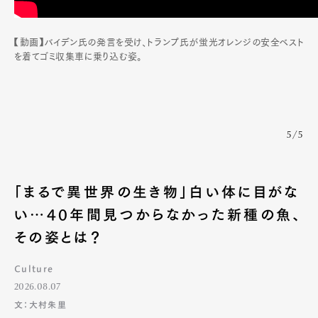
【動画】バイデン氏の発言を受け、トランプ氏が蛍光オレンジの安全ベスト
を着てゴミ収集車に乗り込む姿。
5/5
「まるで異世界の生き物」白い体に目がな
い…40年間見つからなかった新種の魚、
その姿とは？
Art&Design
Watch
Fashion
Culture
Gourmet
Cars
2026.08.07
Product
Culture
Lifestyle
文：大村朱里