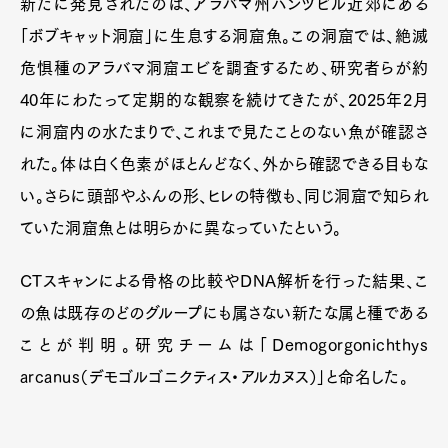
新たに発見されたのは、アラバマ州ハンツビル近郊にある
「ボブキャット洞窟」に生息する洞窟魚。この洞窟では、絶滅
危惧種のアラバマ洞窟エビを調査するため、研究者らが約
40年にわたって定期的な観察を続けてきたが、2025年2月
に洞窟内の水たまりで、これまで見たことのない魚が確認さ
れた。体は白く色素がほとんどなく、外から確認できる目もな
い。さらに頭部やふんの形、ヒレの特徴も、同じ洞窟で知られ
ていた洞窟魚とは明らかに異なっていたという。
CTスキャンによる骨格の比較やDNA解析を行った結果、こ
の魚は既存のどのグループにも属さない新たな属と種である
ことが判明。研究チームは「Demogorgonichthys
arcanus（デモゴルゴニクティス・アルカヌス）」と命名した。