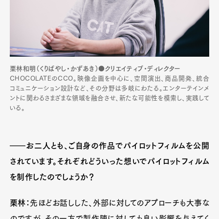
栗林和明（くりばやし・かずあき）●クリエイティブ・ディレクター
CHOCOLATEのCCO。映像企画を中⼼に、空間演出、商品開発、統合
コミュニケーション設計など、その分野は多岐にわたる。エンターテインメ
ントに関わるさまざまな領域を融合させ、新たな可能性を模索し、実践して
いる。
――お二人とも、ご自身の作品でパイロットフィルムを公開
されています。それぞれどういった想いでパイロットフィルム
を制作したのでしょうか？
栗林：
先ほどお話しした、外部に対してのアプローチも大事な
のですが、その一方で製作陣に対しても良い影響を与えてく