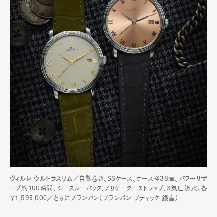
ヴィルレ ウルトラスリム／
自動巻き、SSケース、ケース径38㎜、パワーリザ
ーブ約100時間、シースルーバック、アリゲーターストラップ、3気圧防水。各
￥1,595,000／ともにブランパン（ブランパン ブティック 銀座）