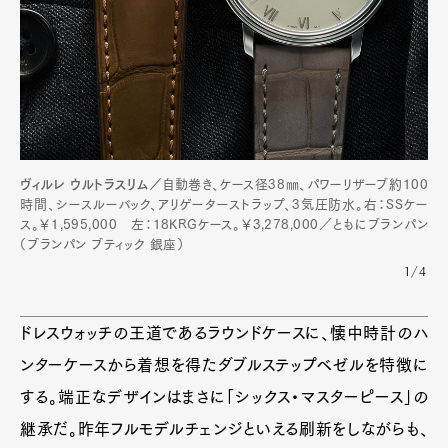
ヴィルレ ウルトラスリム／
自動巻き、ケース径38㎜、パワーリザーブ約100
時間、シースルーバック、アリゲーターストラップ、3気圧防水。右：SSケー
ス。￥1,595,000 左：18KRGケース。￥3,278,000／ともにブランパン
（ブランパン ブティック 銀座）
1/4
ドレスウォッチの王道であるラウンドケースに、懐中時計のハ
ンターケースから着想を得たダブルステップベゼルを特徴に
する。端正なデザインはまさに「シックス・マスターピース」の
継承だ。昨年フルモデルチェンジといえる刷新をしながらも、