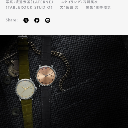
写真：渡邉宏基（LATERNE）
スタイリング：石川英次
（TABLEROCK STUDIO）
文：柴田 充
編集：倉持佑次
Share: