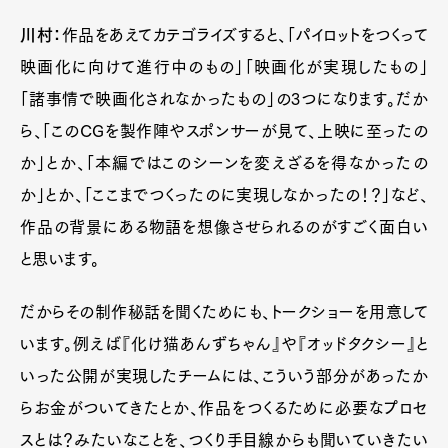
川村：
作品をあえてカテゴライズすると、「パイロットをつくって
映画化に向けて進行中のもの」「映画化が実現したもの」
「諸事情で映画化されなかったもの」の3つになります。だか
ら、「このCGを製作陣やスポンサーが見て、上映に至ったの
か」とか、「本編ではこのシーンを変えざるを得なかったの
か」とか、「ここまでつくったのに実現しなかったの！？」など、
作品の背景にある物語を想像させられるのがすごく面白い
と思います。
Art&Design
Watch
Fashion
Gourmet
Cars
だからその制作秘話を聞くためにも、トークショーを用意して
います。例えば『化け猫あんずちゃん』や『オッドタクシー』と
Product
Culture
Lifestyle
いった公開が実現したチームには、こういう部分があったか
らお金がついてきたとか、作品をつくるために必要なプロセ
スとは？みたいなことを、つくり手目線からも聞いていきたい
Pen Membership
Magazine