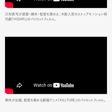
川村真司が原案・脚本・監督を務める、木彫人形のストップモーション時
代劇『HIDARI』のパイロットフィルム。
栗林が企画、監督を務める劇場アニメ『KILLTUBE』のパイロットフィルム。