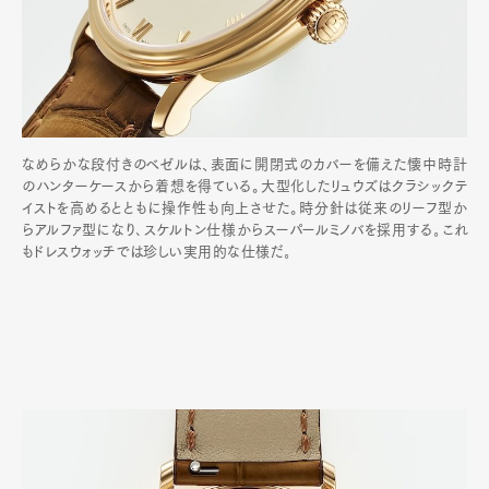
なめらかな段付きのベゼルは、表面に開閉式のカバーを備えた懐中時計
のハンターケースから着想を得ている。大型化したリュウズはクラシックテ
イストを高めるとともに操作性も向上させた。時分針は従来のリーフ型か
らアルファ型になり､スケルトン仕様からスーパールミノバを採用する｡これ
もドレスウォッチでは珍しい実用的な仕様だ｡