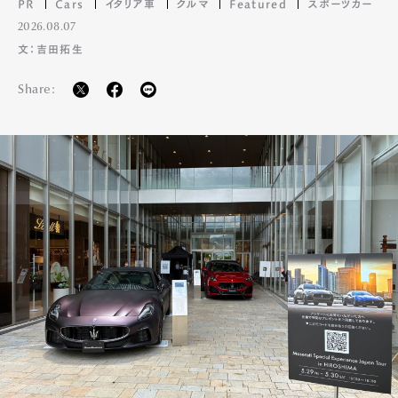
PR
Cars
イタリア車
クルマ
Featured
スポーツカー
2026.08.07
文：吉田拓生
Share: