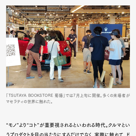
Art&Design
Watch
Fashion
Gourmet
Cars
Product
Culture
Lifestyle
Pen Membership
Magazine
Official Columnist
About
Contact
「TSUTAYA BOOKSTORE 菊陽」では7月上旬に開催。多くの来場者が
マセラティの世界に触れた。
“モノ”より“コト”が重要視されるといわれる時代。クルマとい
Pen Meet
うプロダクトを目の当たりにするだけでなく、実際に触れて、ド