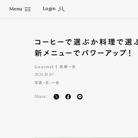
Login
Menu
Close
コーヒーで選ぶか料理で選
新メニューでパワーアップ！
Gourmet
高橋一史
2024.10.07
写真・文：一史
Share: