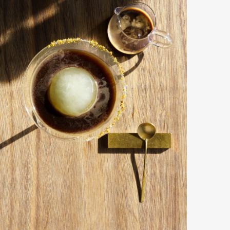
Art&Design
Watch
Fashion
ourmet
Cars
Product
Culture
Lifestyle