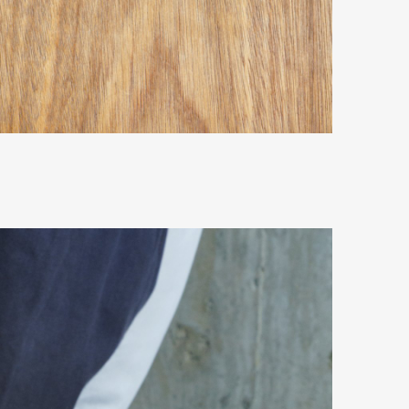
mbership
Magazine
Official Columnist
About
et
Pen international
Pen tw