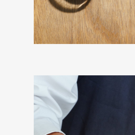
Pen Me
Pen Me