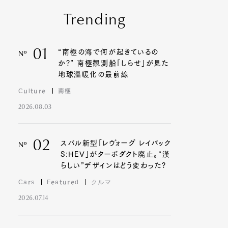
Trending
01
“南極の海で何が起きているの
Nº
か?” 南極観測船「しらせ」が見た
地球温暖化の最前線
Culture
南極
2026.08.03
02
スバル新型「レヴォーグ レイバック
Nº
S:HEV」がターボダクト廃止。“漢
らしい”デザインはどう変わった?
Cars
Featured
クルマ
2026.07.14