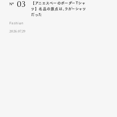
03
【アニエスベーのボーダーTシャ
Nº
ツ】名品の原点は、ラガーシャツ
だった
Fashion
2026.07.29