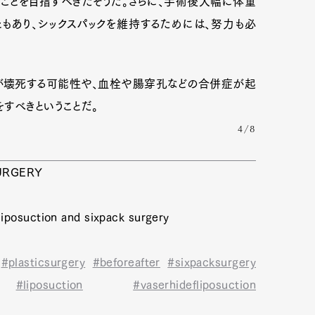
ことを目指すべきだそうだ。さらに、手術後大幅に体重
もあり、シックスパックを維持するためには、努力も必
mbership
Magazine
Official Columnist
About
が壊死する可能性や、血栓や腸穿孔などの合併症が起
すべきということだ。
4/8
et
Pen international
Pen tw
URGERY
iposuction and sixpack surgery
#plasticsurgery
#beforeafter
#sixpacksurgery
#liposuction
#vaserhidefliposuction