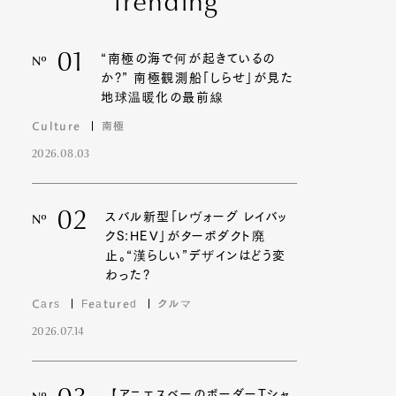
Trending
01
“南極の海で何が起きているの
Nº
か?” 南極観測船「しらせ」が見た
地球温暖化の最前線
Culture
南極
2026.08.03
02
スバル新型「レヴォーグ レイバッ
Nº
クS:HEV」がターボダクト廃
止。“漢らしい”デザインはどう変
わった?
Cars
Featured
クルマ
2026.07.14
【アニエスベーのボーダーTシャ