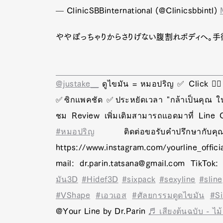
— ClinicSBBinternational (@Clinicsbbintl)
ややぽっちゃりからさりげない腹割れボディへ。手
@justake__
ดูไขมัน = หมอปริญ ✅ Click 👉🏽 
✅ซิกแพคชัด ✅ประหยัดเวลา "กล้าเป็นคุณ ในเวอร
ชม Review เพิ่มเติมสามารถแอดมาที่ Line O
#หมอปริญ
ติดต่อขอรับคำปรึกษากับ
https://www.instagram.com/yourline_offici
mail: dr.parin.tatsana@gmail.com TikTok:
มัน3D
#Hidef3D
#sixpack
#sexyline
#sline
#VShape
#เอวเอส
#ศัลยกรรมดูดไขมัน
#S
@Your Line by Dr.Parin
♬ เสียงต้นฉบับ - ไม