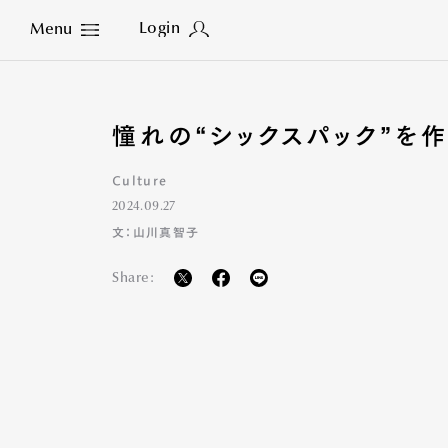
Login
Menu
Close
憧れの“シックスパック”を
Culture
2024.09.27
文：山川真智子
Share: