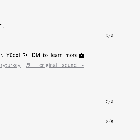
に。
6/8
r. Yücel 🥼 DM to learn more📩
eryturkey
♬ original sound -
7/8
8/8