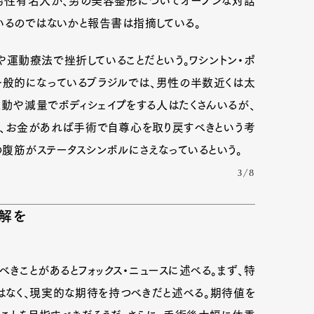
や男性有名人が、男の美容整形についてオープンな対話
いるのではないかと報告書は指摘している。
や運動療法で挫折していることだという。ワシントン・ポ
一般的になっているブラジルでは、男性の半数近くは太
運動や減量でボディシェイプをする人はたくさんいるが、
、お金があれば手術で自尊心を取り戻すべきという考
腹筋がステータスシンボルにさえなっているという。
3/8
解を
Art&Design
Watch
Fashion
きことがあるとフォックス・ニュースに述べる。まず、特
ourmet
Cars
Product
Culture
はなく、現実的な期待を持つべきだと述べる。期待値を
Lifestyle