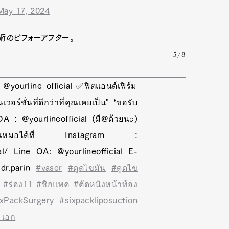
May 17, 2024
術のビフォーアフター。
5/8
@yourline_official ✅ฟิตแอนด์เฟิร์ม
์ชั่นที่ดีกว่าที่คุณเคยเป็น" *ขอรับ
A : @yourlineofficial (มี@ด้วยนะ)
คุณหมอได้ที่ Instagram :
al/ Line OA: @yourlineofficial E-
 dr.parin
#vaser
#ดูดไขมัน
#ดูดไข
#ร่อง11
#ชิกแพค
#ตัดหนังหน้าท้อง
ixPackSurgery
#sixpackliposuction
้ เอก