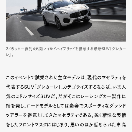
Art&Design
Watch
Fashion
Gourmet
Cars
Product
Culture
Lifestyle
2.0リッター直列4気筒マイルドハイブリッドを搭載する最新SUV「グレカー
レ」。
Pen Membership
Magazine
このイベントで試乗された主なモデルは、現代のマセラティを
Official Columnist
About
Contact
代表するSUV「グレカーレ」。カテゴライズするならば、いま人
気のミドルサイズSUVだ。だがそこはレーシングカー製作に
端を発し、ロードモデルとしては豪奢でスポーティなグランド
Pen Meet
ツアラーを得意としてきたマセラティである。鋭く精悍な表情
をしたフロントマスクにはじまり、思いのほか低められた車高
Pen international
Pen tw