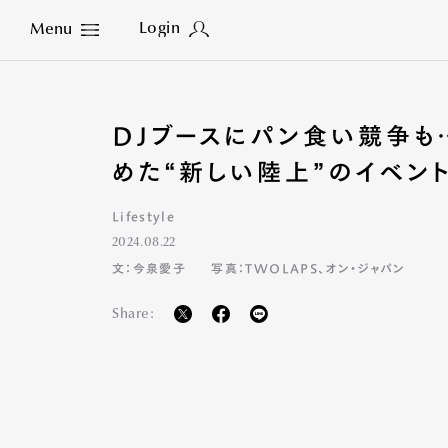
Login
Menu
Close
DJブースにパン食い競争も
めた“新しい陸上”のイベン
Lifestyle
2024.08.22
文：今泉愛子
写真：TWOLAPS、オン・ジャパン
Share: