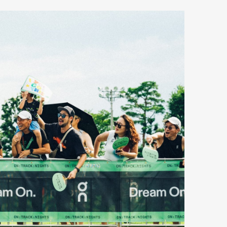
mbership
Magazine
Official Columnist
About
et
Pen international
Pen tw