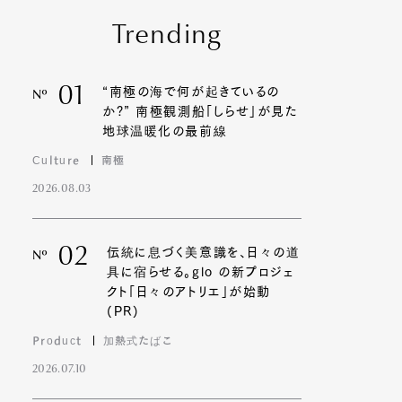
Trending
01
“南極の海で何が起きているの
Nº
か?” 南極観測船「しらせ」が見た
地球温暖化の最前線
Culture
南極
2026.08.03
02
伝統に息づく美意識を、日々の道
Nº
具に宿らせる。glo の新プロジェ
クト「日々のアトリエ」が始動
(PR)
Product
加熱式たばこ
2026.07.10