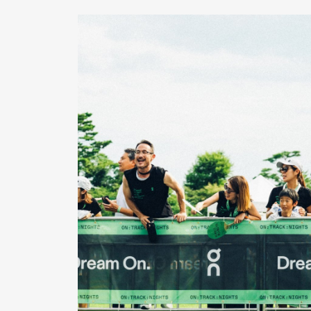
Pen Me
Pen Me