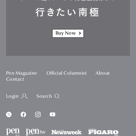
行きたい南極
Buy Now
Pen Magazine
Official Columnist
About
Contact
Login
Search