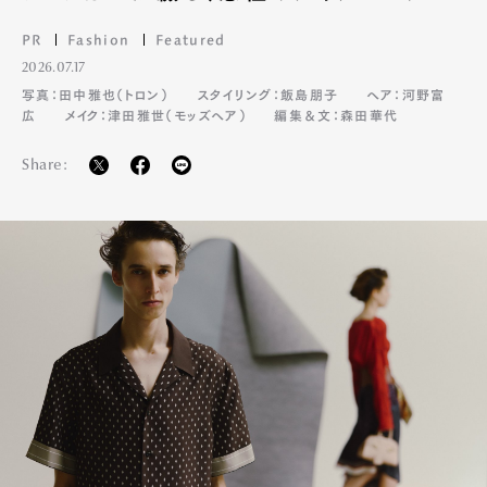
PR
Fashion
Featured
2026.07.17
写真：田中雅也（トロン）
スタイリング：飯島朋子
ヘア：河野富
広
メイク：津田雅世（モッズヘア）
編集＆文：森田華代
Art&Design
Watch
Fashion
Gourmet
Cars
Share:
Product
Culture
Lifestyle
Pen Membership
Magazine
Official Columnist
About
Contact
Pen Meet