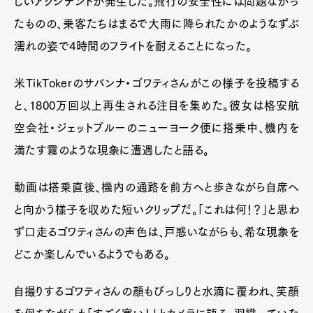
しいアクシデントが発生した。飛行の安全性には問題なかっ
たものの、乗客たちはまるで大雨に降られたかのようなずぶ
濡れの姿で4時間のフライトを耐えることになった。
米TikTokerのサバンナ・ゴワティさんがこの様子を投稿する
と、1800万回以上再生される注目を集めた。彼女は格安航
空会社・ジェットブルーのニューヨーク便に搭乗中、機内を
満たす霧のような現象に遭遇したと語る。
動画は搭乗直後、機内の通路を前方へと歩きながら自席へ
と向かう様子を収めた短いクリップだ。「これは何！？」と思わ
ず口走るゴワティさんの声色は、戸惑いながらも、希な現象を
どこか楽しんでいるようでもある。
自撮りするゴワティさんの顔もびっしりと水滴に覆われ、笑顔