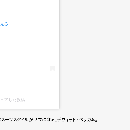
で見る
mbership
Magazine
Official Columnist
About
et
Pen international
Pen tw
e)がシェアした投稿
スーツスタイルがサマになる、デヴィッド・ベッカム。