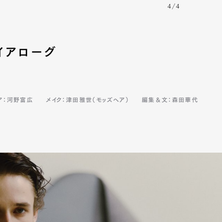
4/4
イアローグ
ア：河野富広
メイク：津田雅世（モッズヘア）
編集＆文：森田華代