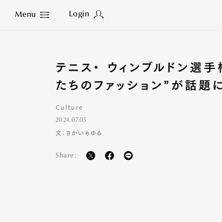
Login
Menu
Close
テニス・ ウィンブルドン選
たちのファッション”が話題
Culture
2024.07.05
文：さかいもゆる
Share: