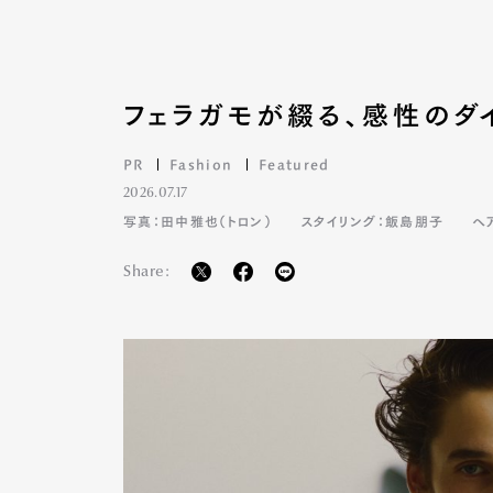
フェラガモが綴る、感性のダ
PR
Fashion
Featured
2026.07.17
写真：田中雅也（トロン）
スタイリング：飯島朋子
ヘ
Share: