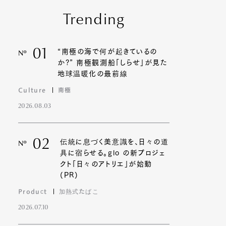
Trending
01
“南極の海で何が起きているの
Nº
か?” 南極観測船「しらせ」が見た
地球温暖化の最前線
Culture
南極
2026.08.03
02
伝統に息づく美意識を、日々の道
Nº
具に宿らせる。glo の新プロジェ
クト「日々のアトリエ」が始動
(PR)
Product
加熱式たばこ
2026.07.10