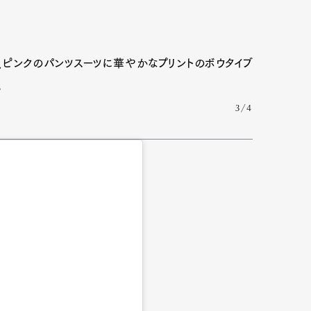
、ピンクのパンツスーツに華やかなプリントのボウタイブ
。
3/4
Art&Design
Watch
Fashion
ourmet
Cars
Product
Culture
Lifestyle