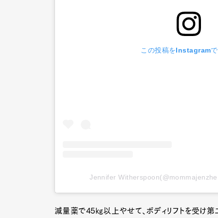
この投稿をInstagram
Jennifer Witherspoon(@mommaje
減量薬で45㎏以上やせて、ボディリフトを受け第