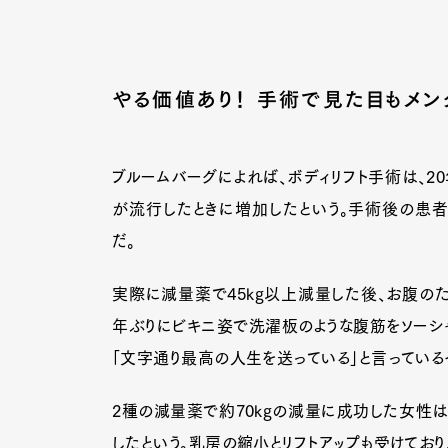
Pen Me
やる価値あり！ 手術で見た目もメ
ブルームバーグによれば、ボディリフト手術は、2
Pen Me
が流行したときに増加したという。手術後の患者
だ。
実際に減量薬で45kg以上減量した後、お腹のた
年ぶりにビキニ姿で洗濯板のような腹筋をソーシャ
「文字通り最高の人生を送っている」と言っている
2種の減量薬で約70kgの減量に成功した女性は
したという。乳房の縮小とリフトアップも受けてお