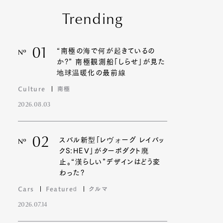
Trending
01
“南極の海で何が起きているの
Nº
か?” 南極観測船「しらせ」が見た
地球温暖化の最前線
Culture
南極
2026.08.03
02
スバル新型「レヴォーグ レイバッ
Nº
クS:HEV」がターボダクト廃
止。“漢らしい”デザインはどう変
わった?
Cars
Featured
クルマ
2026.07.14