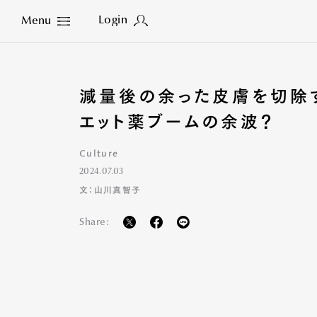
Login
Menu
Close
減量後の余った皮膚を切除
エット薬ブームの余波？
Culture
2024.07.03
文：山川真智子
Share: