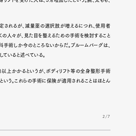
定されるが、減量薬の選択肢が増えるにつれ、使用者
くの人々が、見た目を整えるための手術を検討すること
科手術しか今のところないからだ。ブルームバーグは、
していると述べている。
円）以上かかるというが、ボディリフト等の全身整形手術
だという。これらの手術に保険が適用されることはほとん
Art&Design
Watch
Fashion
2/7
ourmet
Cars
Product
Culture
Lifestyle