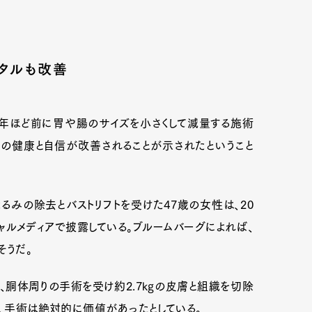
mbership
Magazine
Official Columnist
About
ンタルも改善
0年ほど前に胃や腸のサイズを小さくして減量する施術
et
Pen international
Pen tw
の健康と自信が改善されることが示されたということ
るみの除去とバストリフトを受けた47歳の女性は、20
ルメディアで披露している。ブルームバーグによれば、
そうだ。
、胴体周りの手術を受け約2.7kgの皮膚と組織を切除
り、手術は絶対的に価値があったとしている。