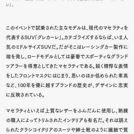
レ」。
Pen Meet
このイベントで試乗された主なモデルは、現代のマセラティを
Pen international
Pen tw
代表するSUV「グレカーレ」。カテゴライズするならば、いま人
気のミドルサイズSUVだ。だがそこはレーシングカー製作に
端を発し、ロードモデルとしては豪奢でスポーティなグランド
ツアラーを得意としてきたマセラティである。鋭く精悍な表情
をしたフロントマスクにはじまり、思いのほか低められた車高
など、100年を優に越すブランドの歴史が、デザインに忠実
に反映されている。
マセラティといえば上質なレザーをふんだんに使用し、熟練
の職人によってトリムされたインテリアも有名だ。それは誂え
られたクラシコイタリアのスーツや紳士靴のように繊細で質