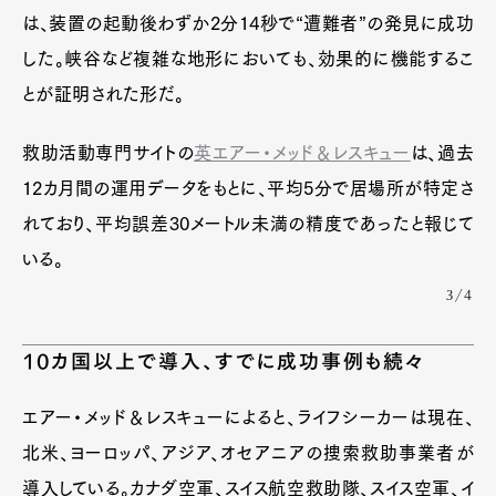
は、装置の起動後わずか2分14秒で“遭難者”の発見に成功
した。峡谷など複雑な地形においても、効果的に機能するこ
とが証明された形だ。
救助活動専門サイトの
英エアー・メッド＆レスキュー
は、過去
12カ月間の運用データをもとに、平均5分で居場所が特定さ
れており、平均誤差30メートル未満の精度であったと報じて
いる。
3/4
10カ国以上で導入、すでに成功事例も続々
エアー・メッド＆レスキューによると、ライフシーカーは現在、
北米、ヨーロッパ、アジア、オセアニアの捜索救助事業者が
導入している。カナダ空軍、スイス航空救助隊、スイス空軍、イ