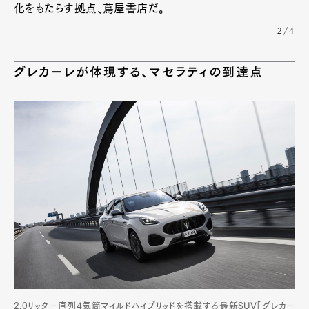
化をもたらす拠点、蔦屋書店だ。
2/4
グレカーレが体現する、マセラティの到達点
Art&Design
Watch
Fashion
Gourmet
Cars
Product
Culture
Lifestyle
Pen Membership
Magazine
Official Columnist
About
Contact
2.0リッター直列4気筒マイルドハイブリッドを搭載する最新SUV「グレカー