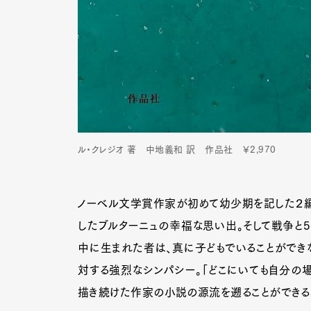
ル・クレジオ 著 中地義和 訳 作品社 ￥2,970
ノーベル文学賞作家が初めて幼少期を記した２編
したブルターニュの幸福な思い出。そして戦争と
中に生まれた者は、真に子どもでいることができ
対する強烈なシンパシー。「どこにいても自分の
描き続けた作家の小説の源流を遡ることができる