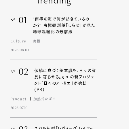
Trending
01
“南極の海で何が起きているの
Nº
か?” 南極観測船「しらせ」が見た
地球温暖化の最前線
Culture
南極
2026.08.03
02
伝統に息づく美意識を、日々の道
Nº
具に宿らせる。glo の新プロジェ
クト「日々のアトリエ」が始動
(PR)
Product
加熱式たばこ
2026.07.10
スバル新型「レヴォーグ レイバッ