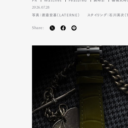
2026.07.28
写真：渡邉宏基（LATERNE）
スタイリング：石川英次（TA
Pen Me
Share:
Pen Me