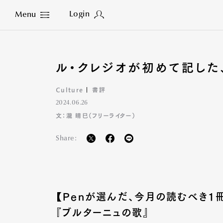
Login
Menu
Close
ル・クレジオが初めて記した
Culture
書評
2024.06.26
文：瀧 晴巳（フリーライター）
Share:
【Penが選んだ、今月の読むべき1
『ブルターニュの歌』