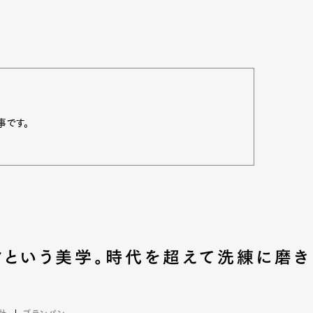
事です。
Art&Design
Watch
Fashion
クという美学。時代を超えて洗練に磨き
ourmet
Cars
Product
Culture
Lifestyle
計
ブランパン