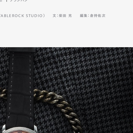
BLEROCK STUDIO）
文：柴田 充
編集：倉持佑次
mbership
Magazine
Official Columnist
About
et
Pen international
Pen tw