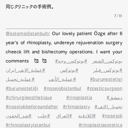
同じクリニックの手術例。
7/11
@estemedistanbultr
Our lovely patient Özge after 6
year's of rhinoplasty, undereye rejuvenation surgery
cheeck lift and bishectomy operations. I want your
comments 🥰🥰
#بوتوكس_وجه
#بوتوكس_الشعر
#بوتوكس_فيلر
#بوتوكس
#عملية_الانف_ايران
#عملية_تجميل
#عملية_الأنف
#burunestetigi
#burunestetiği
#nosejobistanbul
#plasticsurgeon
#chirurgieesthetique
#rinoplastia
#دمشق
#nosejobbeforeandafter
#rhinoplasty
#تجميل_الانف
#شد_الجفون
#حلب
#العراق
#اللاذقية
#nosejob
#rhinoplastyistanbul
#rinoplastiaestetica