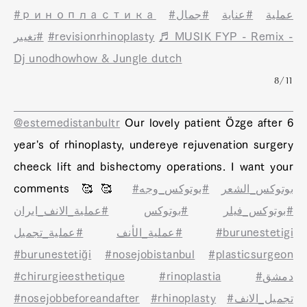
#ринопластика
#جمال
#عناية
#عملية
#تغيير
#revisionrhinoplasty
♬ MUSIK FYP - Remix -
Dj unodhowhow & Jungle dutch
8/11
@estemedistanbultr
Our lovely patient Özge after 6
year's of rhinoplasty, undereye rejuvenation surgery
cheeck lift and bishectomy operations. I want your
comments 🥰🥰
#بوتوكس_وجه
#بوتوكس_الشعر
#بوتوكس_فيلر
#بوتوكس
#عملية_الانف_ايران
#عملية_تجميل
#عملية_الأنف
#burunestetigi
#burunestetiği
#nosejobistanbul
#plasticsurgeon
#chirurgieesthetique
#rinoplastia
#دمشق
#nosejobbeforeandafter
#rhinoplasty
#تجميل_الانف