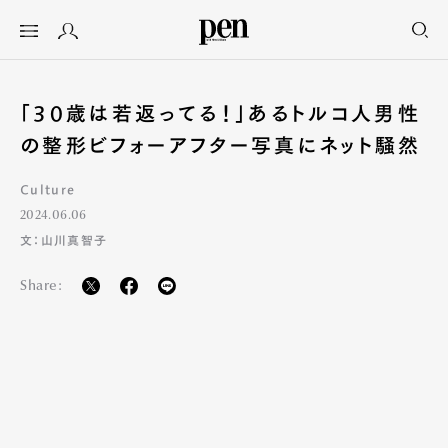
「30歳は若返ってる！」あるトルコ人男性
の整形ビフォーアフター写真にネット騒然
Culture
2024.06.06
文：山川真智子
Share: