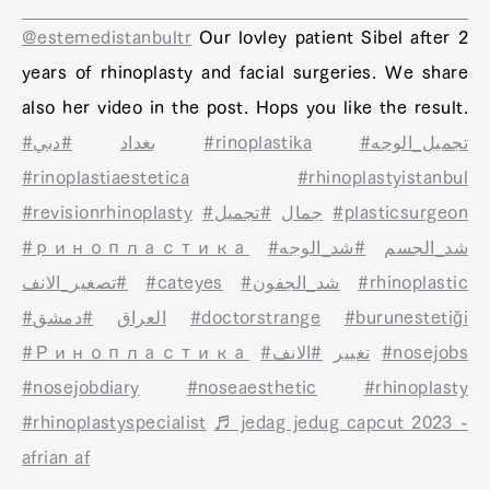
@estemedistanbultr
Our lovley patient Sibel after 2
years of rhinoplasty and facial surgeries. We share
also her video in the post. Hops you like the result.
#دبي
#بغداد
#rinoplastika
#تجميل_الوجه
#rinoplastiaestetica
#rhinoplastyistanbul
#revisionrhinoplasty
#تجميل
#جمال
#plasticsurgeon
#ринопластика
#شد_الوجه
#شد_الجسم
#تصغير_الانف
#cateyes
#شد_الجفون
#rhinoplastic
#دمشق
#العراق
#doctorstrange
#burunestetiği
#Ринопластика
#الانف
#تغيير
#nosejobs
#nosejobdiary
#noseaesthetic
#rhinoplasty
#rhinoplastyspecialist
♬ jedag jedug capcut 2023 -
afrian af