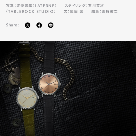
写真：渡邉宏基（LATERNE）
スタイリング：石川英次
（TABLEROCK STUDIO）
文：柴田 充
編集：倉持佑次
Share: