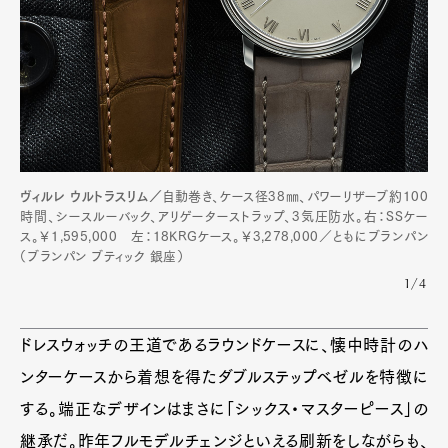
ヴィルレ ウルトラスリム／
自動巻き、ケース径38㎜、パワーリザーブ約100
時間、シースルーバック、アリゲーターストラップ、3気圧防水。右：SSケー
ス。￥1,595,000 左：18KRGケース。￥3,278,000／ともにブランパン
（ブランパン ブティック 銀座）
1/4
ドレスウォッチの王道であるラウンドケースに、懐中時計のハ
ンターケースから着想を得たダブルステップベゼルを特徴に
する。端正なデザインはまさに「シックス・マスターピース」の
継承だ。昨年フルモデルチェンジといえる刷新をしながらも、