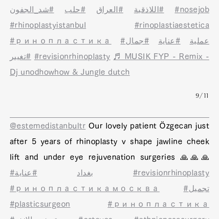
#شد_الجفون
#حلب
#العراق
#اللاذقية
#nosejob
#rhinoplastyistanbul
#rinoplastiaestetica
#ринопластика
#جمال
#عناية
#عملية
#تغيير
#revisionrhinoplasty
♬ MUSIK FYP - Remix -
Dj unodhowhow & Jungle dutch
9/11
@estemedistanbultr
Our lovely patient Özgecan just
after 5 years of rhinoplasty v shape jawline cheek
lift and under eye rejuvenation surgeries 🙏🙏🙏
#عناية
#بغداد
#revisionrhinoplasty
#ринопластикамосква
#تجميل
#plasticsurgeon
#ринопластика