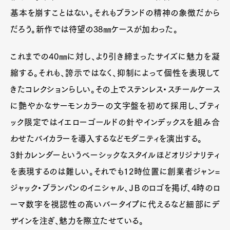
基本を崩すことはない。それもブランドの精神の象徴だから
だろう。新作では待望の38㎜ケースが加わった。
これまでの40㎜に対し、より引き締まったサイズに魅力を凝
縮する。それも、誇示ではなく、抑制によって個性を表現して
きたコレクションらしい。その上でステンレス・スチールケース
に艶やかなサーモンカラーの文字盤を初めて採用し、ブティ
ック限定ではイエローゴールドの針やインデックスを組み合
わせたバイカラーを導入するなどモダニティを演出する。
3針カレンダーというベーシックなスタイルほどオリジナリティ
を表現するのは難しい。それでも12時位置に創業者ジャン=
ジャック・ブランパンのイニシャル、ＪＢのロゴを掲げ、4時のロ
ーマ数字を視認性の高いバータイプに代えるなど細部にデ
ザインを注ぎ、魅力を際立たせている。