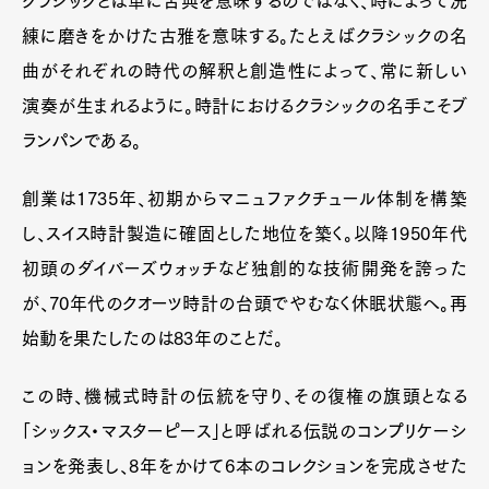
クラシックとは単に古典を意味するのではなく、時によって洗
Art&Design
Watch
Fashion
練に磨きをかけた古雅を意味する。たとえばクラシックの名
Gourmet
Cars
曲がそれぞれの時代の解釈と創造性によって、常に新しい
Product
Culture
Lifestyle
演奏が生まれるように。時計におけるクラシックの名手こそブ
ランパンである。
創業は1735年、初期からマニュファクチュール体制を構築
Pen Membership
Magazine
Official Columnist
About
し、スイス時計製造に確固とした地位を築く。以降1950年代
Contact
初頭のダイバーズウォッチなど独創的な技術開発を誇った
が、70年代のクオーツ時計の台頭でやむなく休眠状態へ。再
始動を果たしたのは83年のことだ。
Pen Meet
この時、機械式時計の伝統を守り、その復権の旗頭となる
Pen international
Pen tw
「シックス・マスターピース」と呼ばれる伝説のコンプリケーシ
ョンを発表し、8年をかけて6本のコレクションを完成させた