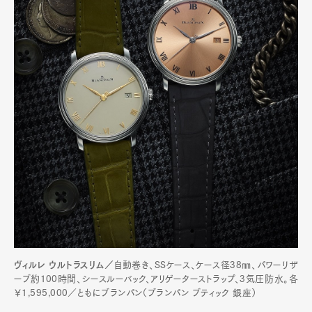
ヴィルレ ウルトラスリム／
自動巻き、SSケース、ケース径38㎜、パワーリザ
ーブ約100時間、シースルーバック、アリゲーターストラップ、3気圧防水。各
￥1,595,000／ともにブランパン（ブランパン ブティック 銀座）