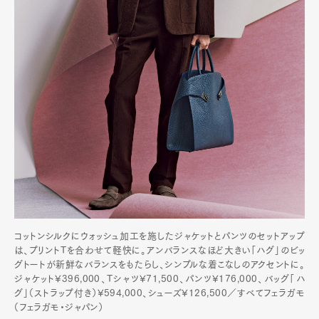
コットンシルクにウォッシュ加工を施したジャケットとパンツのセットアップ
は、プリントTを合わせて軽快に。アンバランスなほど大きい「ハグ」のビッ
グトートが新鮮なバランスをもたらし、シンプルな着こなしのアクセントに。
ジャケット¥396,000、Tシャツ¥71,500、パンツ¥176,000、バッグ「ハ
グ」（ストラップ付き）¥594,000、シューズ¥126,500／すべてフェラガモ
（フェラガモ・ジャパン）