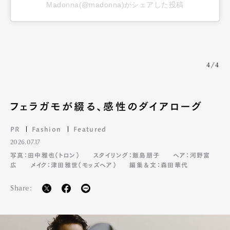
Madonna(@madonna)がシェアした投稿
4/4
フェラガモが綴る、感性のダイアローグ
PR
Fashion
Featured
2026.07.17
写真：田中雅也（トロン）
スタイリング：飯島朋子
ヘア：河野富
広
メイク：津田雅世（モッズヘア）
編集＆文：森田華代
Share: