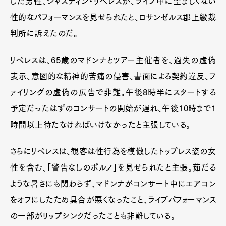
した男性、ジャスティン・リペレスが、ライブ中に望ましくない
性的なパフォーマンスを見せられたと、ロサンゼルス郡上級裁
判所に訴えたのだ。
リペレスは、65歳のマドンナとツアー主催者を、過失の虚偽
表示、意図的な精神的苦痛の侵害、書面による契約違反、フ
ァイリングの虚偽の広告で非難。午後8時半にスタートする
予定だったはずのコンサートの開始が遅れ、午後10時まで1
時間以上待たなければいけなかったと主張している。
さらにリペレスは、観客は性行為を模倣したトップレス姿の女
性を含む、「警告なしのポルノ」を見せられたと主張。茹だる
ような暑さにも関わらず、マドンナがコンサート中にエアコン
をオフにしたため具合が悪くなったこと、ライブパフォーマンス
の一部がリップシンクだったことも非難している。