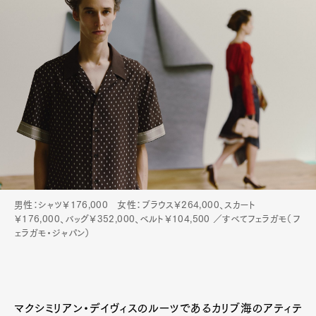
Art&Design
Watch
Fashion
Gourmet
Cars
Product
Culture
Lifestyle
Pen Membership
Magazine
Official Columnist
About
Contact
男性：シャツ￥176,000 女性：ブラウス￥264,000、スカート
Pen Meet
￥176,000、バッグ￥352,000、ベルト￥104,500 ／すべてフェラガモ（フ
ェラガモ・ジャパン）
Pen international
Pen tw
マクシミリアン・デイヴィスのルーツであるカリブ海のアティテ