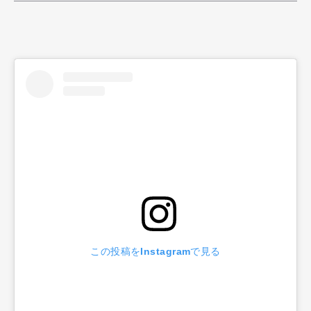
Official Columnist
About
Contact
Pen Meet
Pen international
Pen tw
この投稿をInstagramで見る