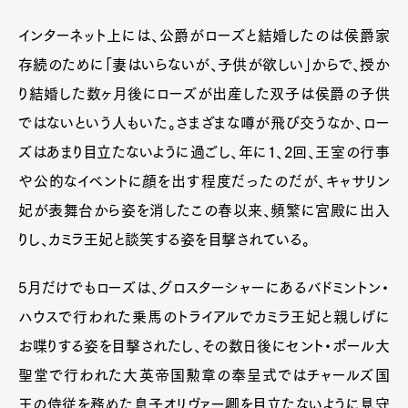
インターネット上には、公爵がローズと結婚したのは侯爵家
存続のために「妻はいらないが、子供が欲しい」からで、授か
り結婚した数ヶ月後にローズが出産した双子は侯爵の子供
ではないという人もいた。さまざまな噂が飛び交うなか、ロー
ズはあまり目立たないように過ごし、年に1、2回、王室の行事
や公的なイベントに顔を出す程度だったのだが、キャサリン
妃が表舞台から姿を消したこの春以来、頻繁に宮殿に出入
りし、カミラ王妃と談笑する姿を目撃されている。
5月だけでもローズは、グロスターシャーにあるバドミントン・
ハウスで行われた乗馬のトライアルでカミラ王妃と親しげに
お喋りする姿を目撃されたし、その数日後にセント・ポール大
聖堂で行われた大英帝国勲章の奉呈式ではチャールズ国
王の侍従を務めた息子オリヴァー卿を目立たないように見守