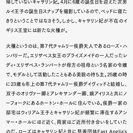
帰していないキャサリン妃。4月に6歳の誕生日を迎えた次男
ルイ王子の誕生日スナップを撮影しているので、ベッドに寝た
きりということではなさそう。しかし、キャサリン妃が不在のイ
ギリス王室には新たな火種が。
火種というのは、第７代チャムリー侯爵夫人であるローズ・ハ
ンバリーだ。エリザベス女王のブライズメイドの一人だったレ
ディ・エリザベス・ランバートが母方の祖母という名家の令嬢
で、モデルとして活動したこともある美貌の持ち主。25歳の時
に23歳も年上の第7代チャムリー侯爵デイヴィッドと結婚し、
双子のオリヴァー卿とアレキサンダー卿、娘アイリスと共にノ
ーフォークにあるホートン・ホールに住んでいる。侯爵一家の
邸宅はウィリアム王子とキャサリン妃が頻繁に滞在するアン
マー・ホールにほど近く、両家はご近所付き合いをしていた
のだ。ローズはキャサリン妃と共に慈善団体East Anglia's