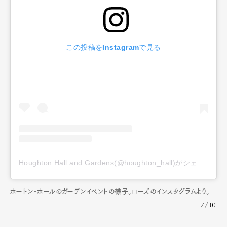
この投稿をInstagramで見る
Art&Design
Watch
Fashion
Gourmet
Cars
Houghton Hall and Gardens(@houghton_hall)がシェアした投稿
Product
Culture
Lifestyle
ホートン・ホールのガーデンイベントの様子。ローズのインスタグラムより。
7/10
Pen Membership
Magazine