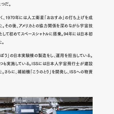
とつだ。
、1970年には人工衛星「おおすみ」の打ち上げを成
mbership
Magazine
Official Columnist
About
た。その後、アメリカとの協力関係を深めながら宇宙技
して初めてスペースシャトルに搭乗。94年には日本初
た。
et
Pen international
Pen tw
きぼう」の日本実験棟の製造をし、運用を担当している。
つも実施している。ISSには日本人宇宙飛行士が建設
。さらに、補給機「こうのとり」を開発し、ISSへの物資