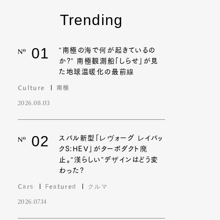
Trending
01
“南極の海で何が起きているの
Nº
か?” 南極観測船「しらせ」が見
た地球温暖化の最前線
Culture
南極
2026.08.03
02
スバル新型「レヴォーグ レイバッ
Nº
クS:HEV」がターボダクト廃
止。“漢らしい”デザインはどう変
わった?
Cars
Featured
クルマ
2026.07.14