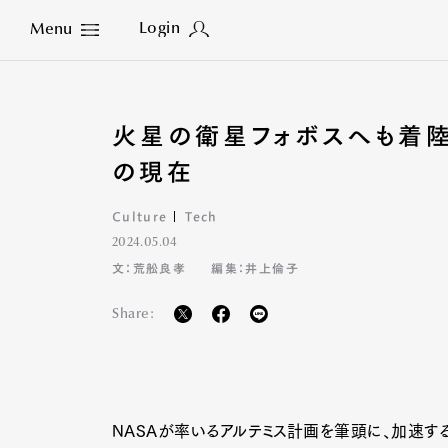
Login
Menu
Close
火星の衛星フォボスへも着陸
の現在
Culture
Tech
2024.05.04
文：荒舩良孝
編集：井上倫子
Share:
NASAが率いるアルテミス計画を筆頭に、加速す