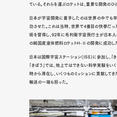
ている。それらを運ぶロケットは、重要な開発のひ
日本が宇宙開発に着手したのは世界の中でも早く
Pen Me
功させた。これは当時、世界で4番目の快挙だっ
術を習得し、92年に毛利衛宇宙飛行士が日本人と
の純国産液体燃料ロケットH-Ⅱの開発に成功し
Pen Me
日本は国際宇宙ステーション（ISS）に参加し、「
「きぼう」では、地上ではできない科学実験をいく
時から滞在し、いくつものミッションに貢献してきた
輸送の一端も担った。