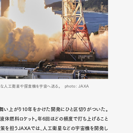
人工衛星や探査機を宇宙へ送る。 photo: JAXA
Art&Design
Watch
Fashion
く舞い上がり10年をかけた開発にひと区切りがついた。
ourmet
Cars
Product
Culture
い液体燃料ロケット。年6回ほどの頻度で打ち上げること
策を担うJAXAでは、人工衛星などの宇宙機を開発し
Lifestyle