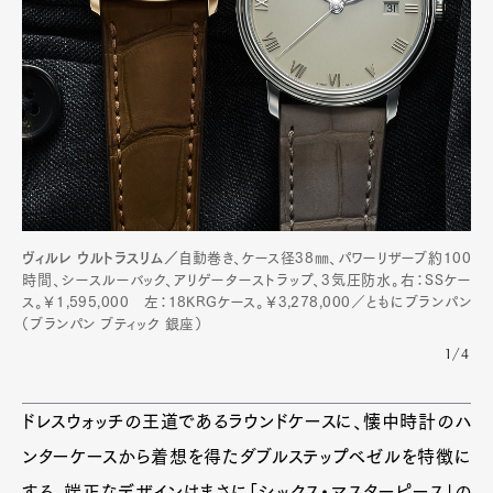
ヴィルレ ウルトラスリム／
自動巻き、ケース径38㎜、パワーリザーブ約100
時間、シースルーバック、アリゲーターストラップ、3気圧防水。右：SSケー
ス。￥1,595,000 左：18KRGケース。￥3,278,000／ともにブランパン
（ブランパン ブティック 銀座）
1/4
ドレスウォッチの王道であるラウンドケースに、懐中時計のハ
ンターケースから着想を得たダブルステップベゼルを特徴に
する。端正なデザインはまさに「シックス・マスターピース」の