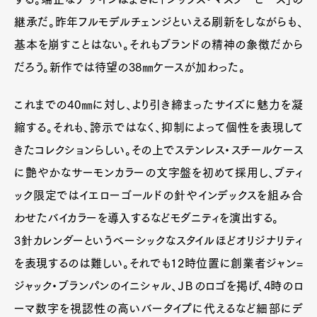
継承だ。昨年フルモデルチェンジといえる刷新をしながらも、
基本を崩すことはない。それもブランドの精神の象徴だから
だろう。新作では待望の38㎜ケースが加わった。
これまでの40㎜に対し、より引き締まったサイズに魅力を凝
縮する。それも、誇示ではなく、抑制によって個性を表現して
きたコレクションらしい。その上でステンレス・スチールケース
に艶やかなサーモンカラーの文字盤を初めて採用し、ブティ
ック限定ではイエローゴールドの針やインデックスを組み合
わせたバイカラーを導入するなどモダニティを演出する。
3針カレンダーというベーシックなスタイルほどオリジナリティ
を表現するのは難しい。それでも12時位置に創業者ジャン=
ジャック・ブランパンのイニシャル、ＪＢのロゴを掲げ、4時のロ
ーマ数字を視認性の高いバータイプに代えるなど細部にデ