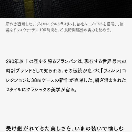
Official Columnist
About
Contact
新作が登場した、「ヴィルレ ウルトラスリム」。自社ムーブメントを搭載し、優
美なドレスウォッチに100時間という長時間駆動の実力を秘める。
Pen Meet
Pen international
Pen tw
290年以上の歴史を誇るブランパンは、現存する世界最古の
時計ブランドとして知られる。その伝統が息づく「ヴィルレ」コ
レクションに38㎜ケースの新作が登場した。研ぎ澄まされた
スタイルにクラシックの美学が宿る。
受け継がれてきた美しさを、いまの装いで愉しむ