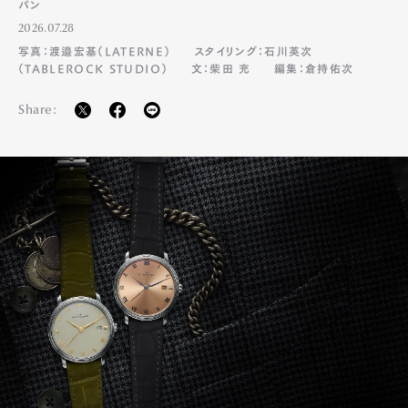
パン
2026.07.28
写真：渡邉宏基（LATERNE）
スタイリング：石川英次
（TABLEROCK STUDIO）
文：柴田 充
編集：倉持佑次
Share:
Art&Design
Watch
Fashion
Gourmet
Cars
Product
Culture
Lifestyle
Pen Membership
Magazine