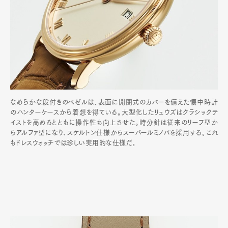
なめらかな段付きのベゼルは、表面に開閉式のカバーを備えた懐中時計
のハンターケースから着想を得ている。大型化したリュウズはクラシックテ
イストを高めるとともに操作性も向上させた。時分針は従来のリーフ型か
らアルファ型になり､スケルトン仕様からスーパールミノバを採用する｡これ
もドレスウォッチでは珍しい実用的な仕様だ｡