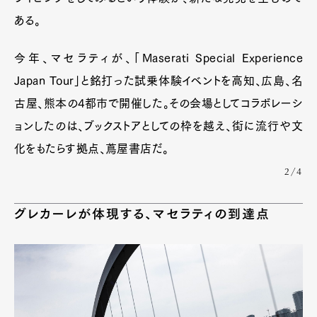
ある。
今年、マセラティが、「Maserati Special Experience
Art&Design
Watch
Fashion
Japan Tour」と銘打った試乗体験イベントを高知、広島、名
Gourmet
Cars
古屋、熊本の4都市で開催した。その会場としてコラボレーシ
Product
Culture
Lifestyle
ョンしたのは、ブックストアとしての枠を越え、街に流行や文
化をもたらす拠点、蔦屋書店だ。
2/4
Pen Membership
Magazine
Official Columnist
About
Contact
グレカーレが体現する、マセラティの到達点
Pen Meet
Pen international
Pen tw