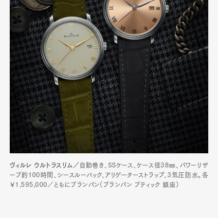
ヴィルレ ウルトラスリム／
自動巻き、SSケース、ケース径38㎜、パワーリザ
ーブ約100時間、シースルーバック、アリゲーターストラップ、3気圧防水。各
￥1,595,000／ともにブランパン（ブランパン ブティック 銀座）