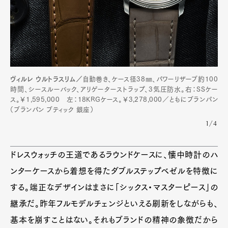
Art&Design
Watch
Fashion
Gourmet
Cars
Product
Culture
Lifestyle
ヴィルレ ウルトラスリム／
自動巻き、ケース径38㎜、パワーリザーブ約100
Pen Membership
Magazine
時間、シースルーバック、アリゲーターストラップ、3気圧防水。右：SSケー
Official Columnist
About
ス。￥1,595,000 左：18KRGケース。￥3,278,000／ともにブランパン
Contact
（ブランパン ブティック 銀座）
1/4
ドレスウォッチの王道であるラウンドケースに、懐中時計のハ
Pen Meet
ンターケースから着想を得たダブルステップベゼルを特徴に
Pen international
Pen tw
する。端正なデザインはまさに「シックス・マスターピース」の
継承だ。昨年フルモデルチェンジといえる刷新をしながらも、
基本を崩すことはない。それもブランドの精神の象徴だから