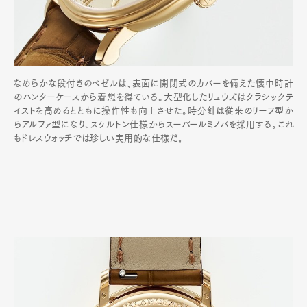
なめらかな段付きのベゼルは、表面に開閉式のカバーを備えた懐中時計
のハンターケースから着想を得ている。大型化したリュウズはクラシックテ
イストを高めるとともに操作性も向上させた。時分針は従来のリーフ型か
らアルファ型になり､スケルトン仕様からスーパールミノバを採用する｡これ
もドレスウォッチでは珍しい実用的な仕様だ｡