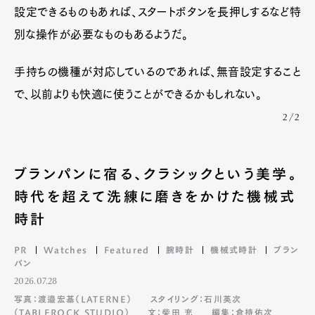
設定できるものもあれば、スタートボタンを長押しするなど特
別な操作が必要なものもあるようだ。
手持ちの機種が対応しているのであれば、無音設定すること
で、以前よりも快適に使うことができるかもしれない。
2/2
ブランパンに宿る、クラシックという美学。
時代を超えて洗練に磨きをかけた機械式
時計
PR
Watches
Featured
腕時計
機械式時計
ブラン
パン
2026.07.28
写真：渡邉宏基（LATERNE）
スタイリング：石川英次
（TABLEROCK STUDIO）
文：柴田 充
編集：倉持佑次