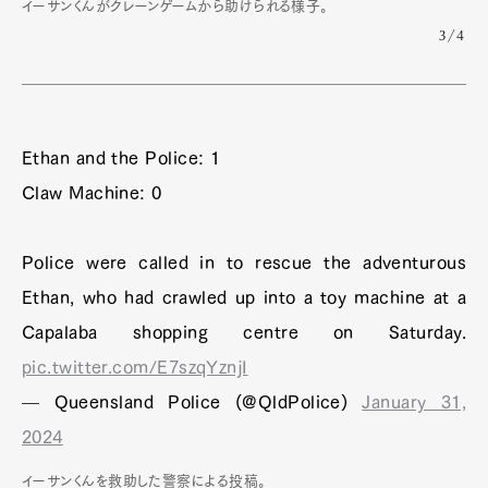
イーサンくんがクレーンゲームから助けられる様子。
3/4
Ethan and the Police: 1
Claw Machine: 0
Police were called in to rescue the adventurous
Ethan, who had crawled up into a toy machine at a
Capalaba shopping centre on Saturday.
pic.twitter.com/E7szqYznjI
— Queensland Police (@QldPolice)
January 31,
2024
イーサンくんを救助した警察による投稿。