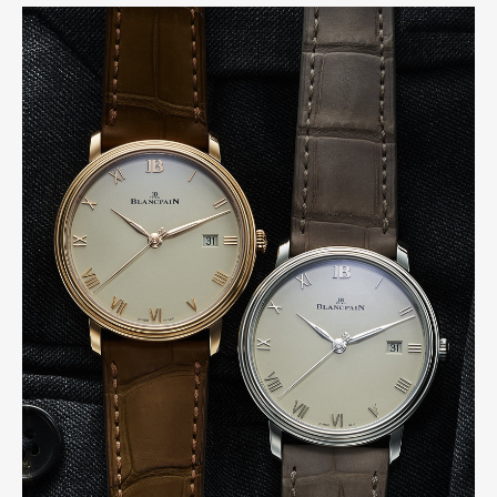
Art&Design
Watch
Fashion
Gourmet
Cars
Product
Culture
Lifestyle
Pen Membership
Magazine
Official Columnist
About
Contact