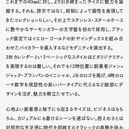
これまでの40㎜に対し、より引き締まったサイズに魅力を凝
縮する。それも、誇示ではなく、抑制によって個性を表現して
きたコレクションらしい。その上でステンレス・スチールケース
に艶やかなサーモンカラーの文字盤を初めて採用し、ブティ
ック限定ではイエローゴールドの針やインデックスを組み合
わせたバイカラーを導入するなどモダニティを演出する。
3針カレンダーというベーシックなスタイルほどオリジナリティ
を表現するのは難しい。それでも12時位置に創業者ジャン=
ジャック・ブランパンのイニシャル、ＪＢのロゴを掲げ、4時のロ
ーマ数字を視認性の高いバータイプに代えるなど細部にデ
ザインを注ぎ、魅力を際立たせている。
心地よい装着感と袖下にも収まるサイズは、ビジネスはもち
ろん、カジュアルにも着けるシーンを選ばない。控えめさとは
対照的な充足感に時代を超越するクラシックの真髄を味わ