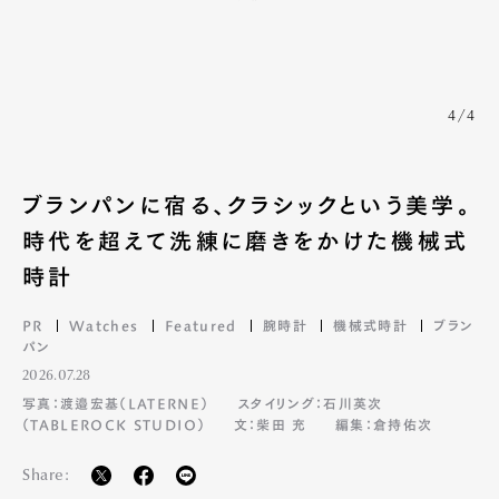
4/4
ブランパンに宿る、クラシックという美学。
時代を超えて洗練に磨きをかけた機械式
時計
PR
Watches
Featured
腕時計
機械式時計
ブラン
パン
2026.07.28
写真：渡邉宏基（LATERNE）
スタイリング：石川英次
（TABLEROCK STUDIO）
文：柴田 充
編集：倉持佑次
Share: