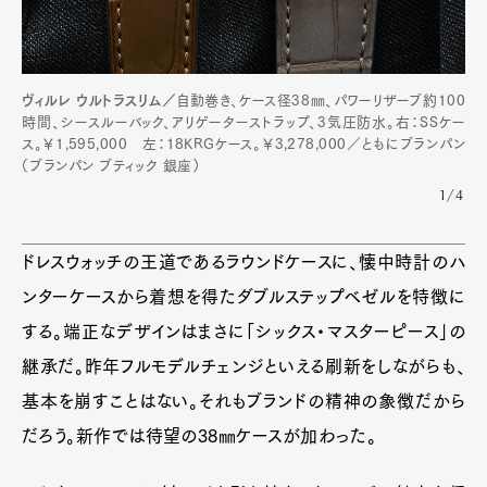
Pen Meet
ヴィルレ ウルトラスリム／
自動巻き、ケース径38㎜、パワーリザーブ約100
Pen international
Pen tw
時間、シースルーバック、アリゲーターストラップ、3気圧防水。右：SSケー
ス。￥1,595,000 左：18KRGケース。￥3,278,000／ともにブランパン
（ブランパン ブティック 銀座）
1/4
ドレスウォッチの王道であるラウンドケースに、懐中時計のハ
ンターケースから着想を得たダブルステップベゼルを特徴に
する。端正なデザインはまさに「シックス・マスターピース」の
継承だ。昨年フルモデルチェンジといえる刷新をしながらも、
基本を崩すことはない。それもブランドの精神の象徴だから
だろう。新作では待望の38㎜ケースが加わった。