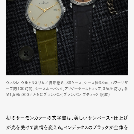
ヴィルレ ウルトラスリム／
自動巻き、SSケース、ケース径38㎜、パワーリザ
ーブ約100時間、シースルーバック、アリゲーターストラップ、3気圧防水。各
￥1,595,000／ともにブランパン（ブランパン ブティック 銀座）
初のサーモンカラーの文字盤は、美しいサンバースト仕上げ
が光を受けて表情を変える。インデックスのブラックが全体を