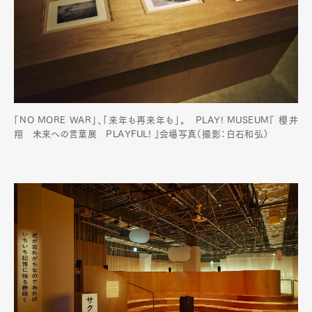
「NO MORE WAR」、「来年も再来年も」。 PLAY! MUSEUM『 櫻井
翔 未来への言葉展 PLAYFUL! 』会場写真（撮影：白石和弘）