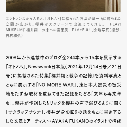
エントランスから入ると、「オトノハ」に綴られた言葉が壁一面に飾られた
空間が広がり、櫻井がスクリーンで出迎えてくれる。 PLAY!
MUSEUM『 櫻井翔 未来への言葉展 PLAYFUL! 』会場写真（撮影：
白石和弘）
2008年から連載中のブログ全244本から15本を展示する
「オトノハ」、Newsweek日本版（2021年12月14日号／21日
号）に掲載された特集『櫻井翔と戦争の記憶』を資料写真と
ともに展示する「NO MORE WAR」、東日本大震災の被災
地をたずね取材を重ねてきた記録をたどる「来年も再来年
も」、櫻井が作詞したリリックを櫻井の声で浴びるように聞く
「サクラップサウナ」、櫻井が身の回りの話をもとに書き下ろ
した文章とアーティスト・AYAKA FUKANOのイラストで構成