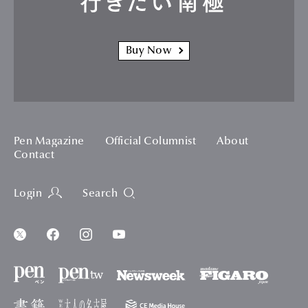
行きたい南極
Buy Now
Pen Magazine
Official Columnist
About
Contact
Login
Search