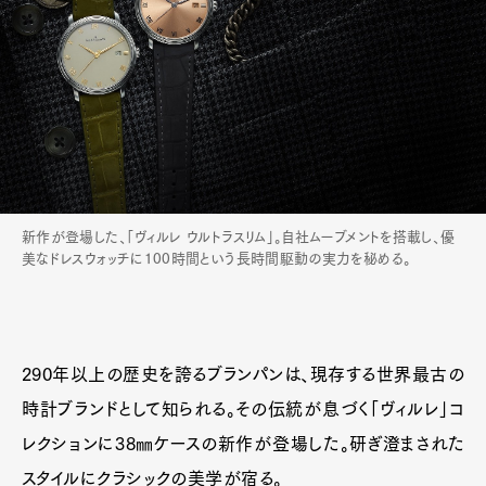
新作が登場した、「ヴィルレ ウルトラスリム」。自社ムーブメントを搭載し、優
美なドレスウォッチに100時間という長時間駆動の実力を秘める。
Art&Design
Watch
Fashion
Gourmet
Cars
290年以上の歴史を誇るブランパンは、現存する世界最古の
Product
Culture
Lifestyle
時計ブランドとして知られる。その伝統が息づく「ヴィルレ」コ
レクションに38㎜ケースの新作が登場した。研ぎ澄まされた
スタイルにクラシックの美学が宿る。
Pen Membership
Magazine