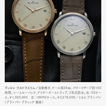
ヴィルレ ウルトラスリム／
自動巻き、ケース径38㎜、パワーリザーブ約100
時間、シースルーバック、アリゲーターストラップ、3気圧防水。右：SSケー
ス。￥1,595,000 左：18KRGケース。￥3,278,000／ともにブランパン
（ブランパン ブティック 銀座）