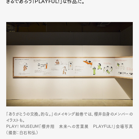
きるであろう「PLAYFUL!」な作品だ。
「ありがとうの交換。的な。」のメイキング絵巻では、櫻井自身のメンバーの
イラストも。
PLAY! MUSEUM「櫻井翔 未来への言葉展 PLAYFUL!」会場写真
（撮影：白石和弘）