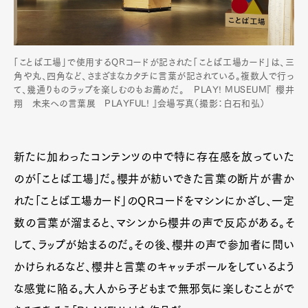
「ことば工場」で使用するQRコードが記された「ことば工場カード」は、三
角や丸、四角など、さまざまなカタチに言葉が記されている。複数人で行っ
て、幾通りものラップを楽しむのもお薦めだ。 PLAY! MUSEUM『 櫻井
翔 未来への言葉展 PLAYFUL! 』会場写真（撮影：白石和弘）
新たに加わったコンテンツの中で特に存在感を放っていた
のが「ことば工場」だ。櫻井が紡いできた言葉の断片が書か
れた「ことば工場カード」のQRコードをマシンにかざし、一定
数の言葉が溜まると、マシンから櫻井の声で反応がある。そ
して、ラップが始まるのだ。その後、櫻井の声で参加者に問い
かけられるなど、櫻井と言葉のキャッチボールをしているよう
な感覚に陥る。大人から子どもまで無邪気に楽しむことがで