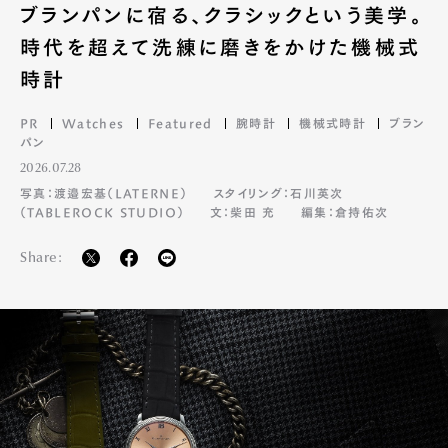
ブランパンに宿る、クラシックという美学。
時代を超えて洗練に磨きをかけた機械式
時計
PR
Watches
Featured
腕時計
機械式時計
ブラン
パン
2026.07.28
写真：渡邉宏基（LATERNE）
スタイリング：石川英次
（TABLEROCK STUDIO）
文：柴田 充
編集：倉持佑次
Share: