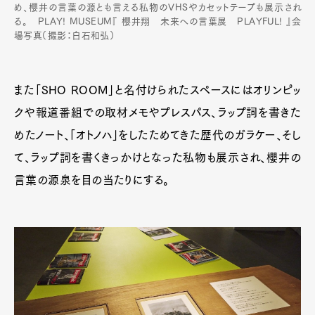
め、櫻井の言葉の源とも言える私物のVHSやカセットテープも展示され
る。 PLAY! MUSEUM『 櫻井翔 未来への言葉展 PLAYFUL! 』会
場写真（撮影：白石和弘）
また「SHO ROOM」と名付けられたスペースにはオリンピッ
クや報道番組での取材メモやプレスパス、ラップ詞を書きた
めたノート、「オトノハ」をしたためてきた歴代のガラケー、そし
て、ラップ詞を書くきっかけとなった私物も展示され、櫻井の
言葉の源泉を目の当たりにする。