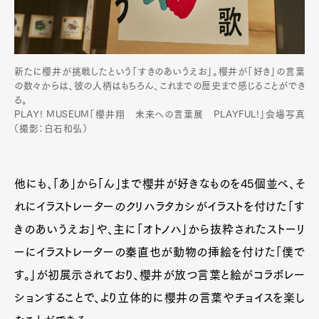
新たに櫻井が挑戦したという「すきのあいうえお」。櫻井が「好き」の言葉
の数々からは、彼の人柄はもちろん、これまでの歴史まで感じることができ
る。
PLAY! MUSEUM「櫻井翔 未来への言葉展 PLAYFUL!」会場写真
（撮影：白石和弘）
他にも、「あ」から「ん」まで櫻井が好きなものを45個並べ、そ
れにイラストレーターのクリハラタカシがイラストを付けた「す
きのあいうえお」や、主に「オトノハ」から抜粋されたストーリ
ーにイラストレーターの秦直也が動物の挿絵を付けた「僕で
す。」が初展示されており、櫻井が放つ言葉と絵がコラボレー
ションすることで、より立体的に櫻井の言葉やチョイスを楽し