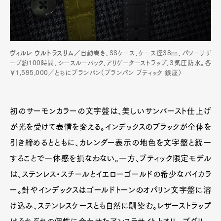
ヴィルレ ウルトラスリム／
自動巻き、SSケース、ケース径38㎜、パワーリザ
ーブ約100時間、シースルーバック、アリゲーターストラップ、3気圧防水。各
￥1,595,000／ともにブランパン（ブランパン ブティック 銀座）
初のサーモンカラーの文字盤は、美しいサンバースト仕上げ
が光を受けて表情を変える。インデックスのブラックが全体を
引き締めるとともに、カレンダー表示の地色を文字盤と統一
することで一体感を損なわない。一方、ブティック限定モデル
は、ステンレス・スチールとイエローゴールドの希少なバイカラ
ー。針やインデックスはゴールドトーンのオパリン文字盤に溶
け込み、ステンレスケースとも自然に馴染む。レザーストラップ