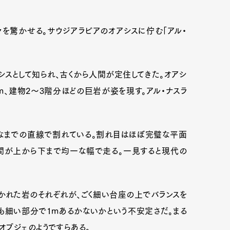
を驚かせる。サウジアラビアのオアシスに佇む「アル・
シスとして知られ、古くから人間が定住してきた。オアシ
m、建物2〜3階分ほどの巨岩が姿を現す。アル・ナスラ
なまでの直線で割れている。割れ目はほぼ完璧な平面
間が上から下まで均一な幅で走る。一見すると現代の
かれた岩のそれぞれが、ごく細い台座の上でバランスを
も細い部分で1mあるかないかという不安定さだ。まる
オブジェのようですらある。