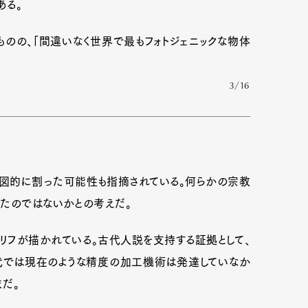
ある。
ものの、「間違いなく世界で最もフォトジェニックな物体
mbership
Magazine
Official Columnist
About
3/16
et
Pen international
Pen tw
意図的に割った可能性も指摘されている。何らかの宗教
したのではないかとの考えだ。
リフが描かれている。古代人説を支持する証拠として、
古代では現在のような精度の加工機術は発達していなか
だ。