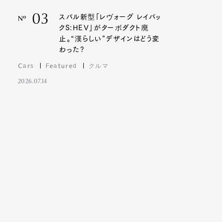
03
スバル新型「レヴォーグ レイバッ
Nº
クS:HEV」がターボダクト廃
止。“漢らしい”デザインはどう変
わった?
Cars
Featured
クルマ
2026.07.14