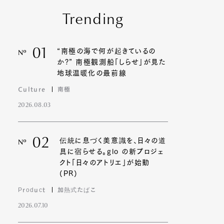
Trending
01
“南極の海で何が起きているの
Nº
か?” 南極観測船「しらせ」が見た
地球温暖化の最前線
Culture
南極
2026.08.03
02
伝統に息づく美意識を、日々の道
Nº
具に宿らせる。glo の新プロジェ
クト「日々のアトリエ」が始動
(PR)
Product
加熱式たばこ
2026.07.10