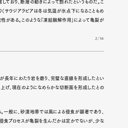
しており、断層の動きによって割れたというものだ。こ
り（サウジアラビアは冬は気温が氷点下になることもめ
能性がある。このような「凍結融解作用」によって亀裂が
2/16
が長年にわたり岩を磨り、完璧な直線を形成したとい
上げ、現在のようになめらかな切断面を形成したとの
Art&Design
Watch
Fashion
ourmet
Cars
Product
Culture
る。一般に、砂漠地帯では風による侵食が顕著であり、
の侵食プロセスが亀裂を生んだかは定かでないが、少な
Lifestyle