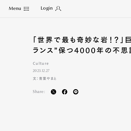
Login
Menu
Close
「世界で最も奇妙な岩！？」
ランス”保つ4000年の不思
Culture
2023.12.27
文：青葉やまと
Share: