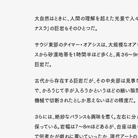
大自然はときに、人間の理解を超えた光景で人々
ナスラ」の巨岩もそのひとつだ。
サウジ東部のタイマー・オアシスは、大規模なオア
スから砂漠地帯を1時間半ほど歩くと、高さ6〜9
巨岩だ。
古代から存在する巨岩だが、その中央部は見事
で、かろうじて手が入ろうかというほどの細い隙
機械で切断されたとしか思えないほどの精度だ。
さらには、絶妙なバランスも興味を惹く。左右に分
保っている。岩幅は7〜8mほどあるが、台座は最
で何者かが戯れに置いていったか、現代アートの