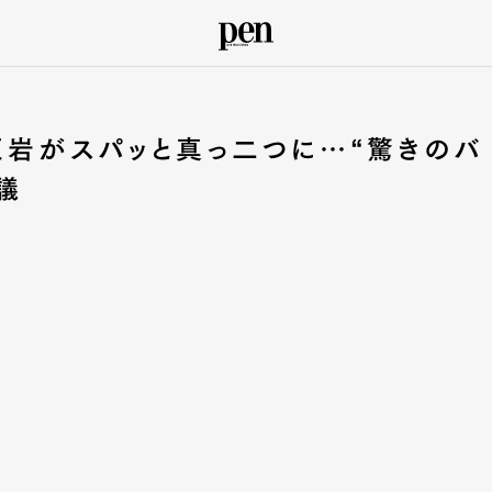
巨岩がスパッと真っ二つに…“驚きのバ
議