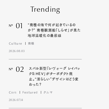
Trending
01
“南極の海で何が起きているの
Nº
か?” 南極観測船「しらせ」が見た
地球温暖化の最前線
Culture
南極
2026.08.03
02
スバル新型「レヴォーグ レイバッ
Nº
クS:HEV」がターボダクト廃
止。“漢らしい”デザインはどう変
わった?
Cars
Featured
クルマ
2026.07.14