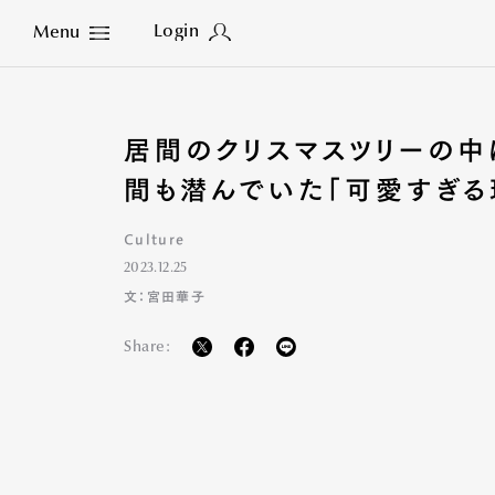
Login
Menu
Close
居間のクリスマスツリーの中
間も潜んでいた「可愛すぎ
Culture
2023.12.25
文：宮田華子
Share: