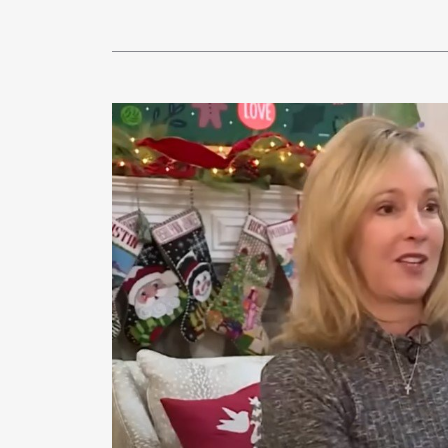
Pen Me
Pen Me