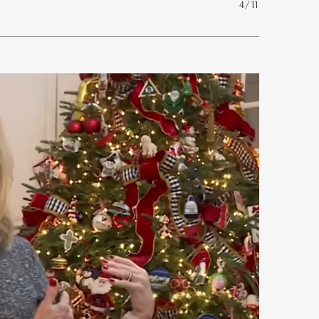
4/11
mbership
Magazine
Official Columnist
About
et
Pen international
Pen tw