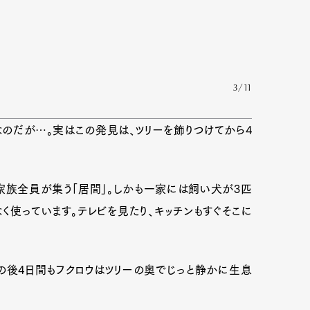
3/11
なのだが…。実はこの発見は、ツリーを飾りつけてから4
家族全員が集う「居間」。しかも一家には飼い犬が3匹
く使っています。テレビを見たり、キッチンもすぐそこに
Art&Design
Watch
Fashion
ourmet
Cars
Product
Culture
の後4日間もフクロウはツリーの奥でじっと静かに生息
Lifestyle