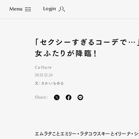
Login
Menu
Close
「セクシーすぎるコーデで…
女ふたりが降臨！
Culture
2023.12.24
文：さかいもゆる
Share:
エムラタことエミリー・ラタコウスキーとイリーナ・