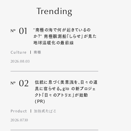
Trending
01
“南極の海で何が起きているの
Nº
か?” 南極観測船「しらせ」が見た
地球温暖化の最前線
Culture
南極
2026.08.03
02
伝統に息づく美意識を、日々の道
Nº
具に宿らせる。glo の新プロジェ
クト「日々のアトリエ」が始動
(PR)
Product
加熱式たばこ
2026.07.10