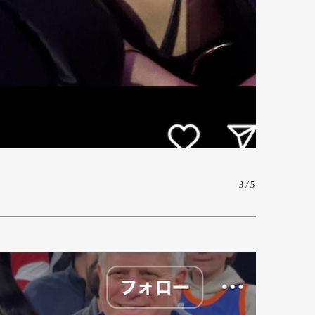
mbership
Magazine
Official Columnist
About
et
Pen international
Pen tw
3/5