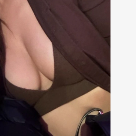
Art&Design
Watch
Fashion
ourmet
Cars
Product
Culture
Lifestyle