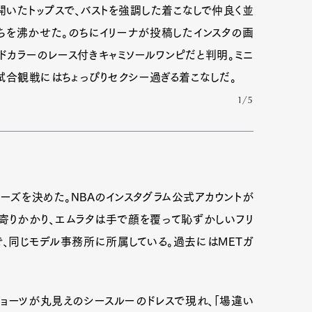
開いたトップスで、バストを強調した着こなしで仲良く並
ちを沸かせた。のちにイリーナが投稿したインスタの画
ドカラーのレース付きキャミソールワンピだと判明。ミニ
試合観戦にはちょっぴりセクシー過ぎる着こなしだ。
1/5
ーズを決めた。NBAのインスタグラム公式アカウントが
寄りかかり、エムラタは手で顔を覆って恥ずかしいフリ
、同じモデル事務所に所属している。過去にはMETガ
ショーツが丸見えのシースルーのドレスで現れ、「場違い