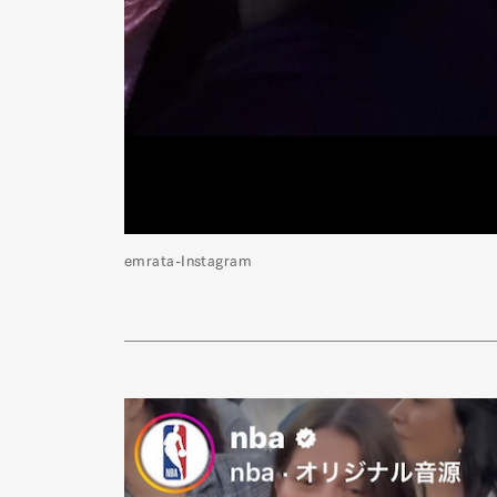
Pen Me
Pen Me
emrata-Instagram