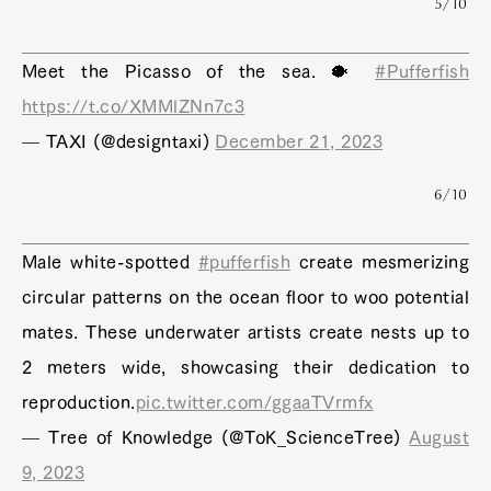
5/10
Meet the Picasso of the sea. 🐡
#Pufferfish
https://t.co/XMMlZNn7c3
— TAXI (@designtaxi)
December 21, 2023
6/10
Male white-spotted
#pufferfish
create mesmerizing
circular patterns on the ocean floor to woo potential
mates. These underwater artists create nests up to
2 meters wide, showcasing their dedication to
reproduction.
pic.twitter.com/ggaaTVrmfx
— Tree of Knowledge (@ToK_ScienceTree)
August
9, 2023