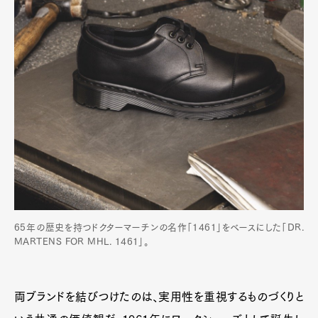
Pen Membership
Magazine
Official Columnist
About
Contact
Pen Meet
Pen international
Pen tw
65年の歴史を持つドクターマーチンの名作「1461」をベースにした「DR.
MARTENS FOR MHL. 1461」。
両ブランドを結びつけたのは、実用性を重視するものづくりと