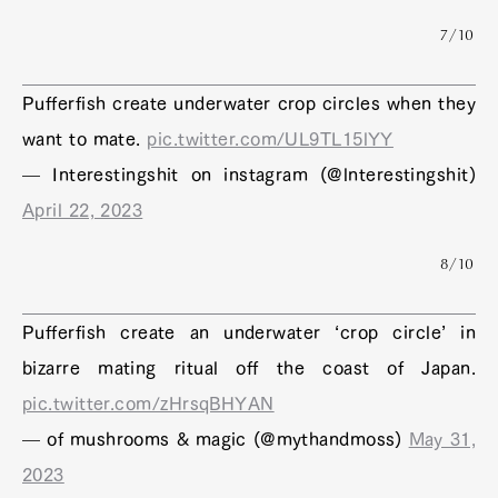
7/10
Pufferfish create underwater crop circles when they
want to mate.
pic.twitter.com/UL9TL15lYY
— Interestingshit on instagram (@lnterestingshit)
April 22, 2023
8/10
Pufferfish create an underwater ‘crop circle’ in
bizarre mating ritual off the coast of Japan.
pic.twitter.com/zHrsqBHYAN
— of mushrooms & magic (@mythandmoss)
May 31,
2023