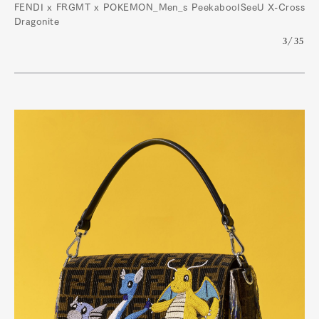
FENDI x FRGMT x POKÉMON_Men_s PeekabooISeeU X-Cross
Dragonite
3/35