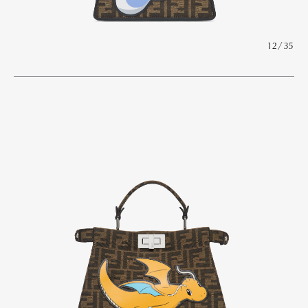
Official Columnist
About
Contact
12/35
Pen Meet
Pen international
Pen tw