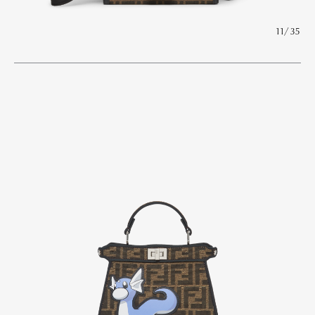
11/35
Art&Design
Watch
Fashion
Gourmet
Cars
Product
Culture
Lifestyle
Pen Membership
Magazine