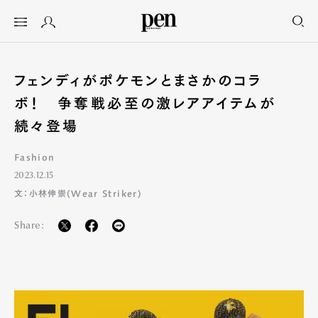
フェンディがポケモンとまさかのコラ
ボ！ 争奪戦必至の激レアアイテムが
続々登場
Fashion
2023.12.15
文：小林伸崇(Wear Striker)
Share: