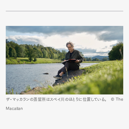
Art&Design
Watch
Fashion
Gourmet
Cars
Product
Culture
Lifestyle
ザ・マッカランの蒸留所はスペイ川のほとりに位置している。 © The
Macallan
Pen Membership
Magazine
Official Columnist
About
Contact