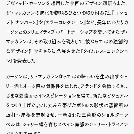
デヴィッド・カーソンを起用した今回のデザイン刷新もまた、
ザ・マッカランの進化を物語るひとつの取り組みだ。『コンセ
プト ナンバー3』や『カラーコレクション』など、長年にわたりカ
Pen Meet
ーソンとのクリエイティブ・パートナーシップを築いてきたザ・
Pen international
Pen tw
マッカランは、その取り組みを礎として、彼ならではの独創的
なデザイン哲学をさらに発展させた『タイムレス・コレクショ
ン』を発表した。
カーソンは、ザ・マッカランならではの味わいを生み出すシェ
リー酒とオーク樽の関係性をはじめ、ブランドを象徴するさま
ざまな要素からインスピレーションを得て、新たなビジュアル
をつくり上げた。少し丸みを帯びたボトルの形状は蒸留所の
波打つ屋根を想起させ、一新された三角形のショルダーラ
ベルは、シェリー樽を育むスペイン南部のシェリー・トライアン
グルクを表現する。