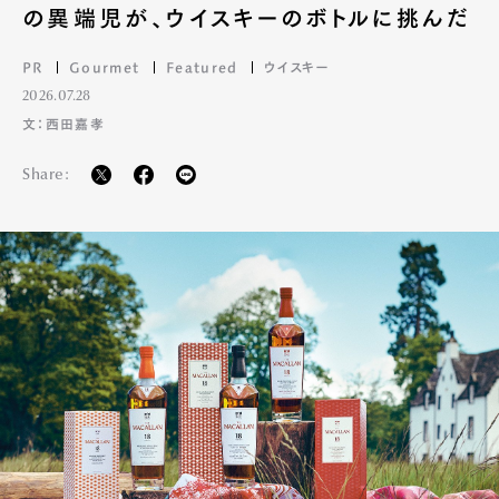
の異端児が、ウイスキーのボトルに挑んだ
PR
Gourmet
Featured
ウイスキー
2026.07.28
文：西田嘉孝
Share: