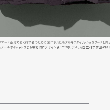
マクマード基地で働く科学者のために製作されたモデルをスタイリッシュなフードと内
ディテールやポケットなども機能的にデザインされており、アメリカ国立科学財団の