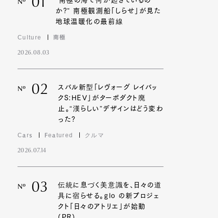
01
“南極の海で何が起きているの
Nº
か?” 南極観測船「しらせ」が見た
地球温暖化の最前線
Culture
南極
2026.08.03
02
スバル新型「レヴォーグ レイバッ
Nº
クS:HEV」がターボダクト廃
止。“漢らしい”デザインはどう変わ
った?
Cars
Featured
クルマ
2026.07.14
03
伝統に息づく美意識を、日々の道
Nº
具に宿らせる。glo の新プロジェ
クト「日々のアトリエ」が始動
(PR)