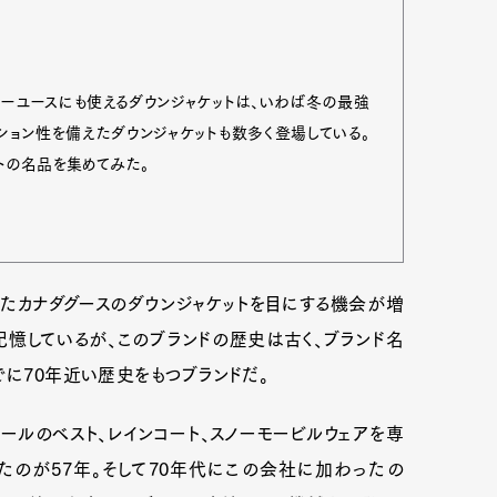
リーユースにも使えるダウンジャケットは、いわば冬の最強
ション性を備えたダウンジャケットも数多く登場している。
トの名品を集めてみた。
たカナダグースのダウンジャケットを目にする機会が増
記憶しているが、このブランドの歴史は古く、ブランド名
でに70年近い歴史をもつブランドだ。
Art&Design
Watch
Fashion
ourmet
Cars
Product
Culture
ールのベスト、レインコート、スノーモービルウェアを専
で設立したのが57年。そして70年代にこの会社に加わったの
Lifestyle