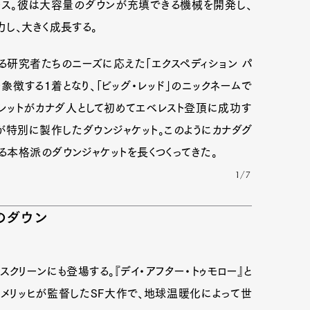
ース。彼は大容量のダウンが充填できる機械を開発し、
し、大きく成長する。
mbership
Magazine
Official Columnist
About
る研究者たちのニーズに応えた「エクスペディション パ
象徴する１着となり、「ビッグ・レッド」のニックネームで
スレットがカナダ人として初めてエベレスト登頂に成功す
et
Pen international
Pen tw
が特別に製作したダウンジャケット。このようにカナダグ
本格派のダウンジャケットを長くつくってきた。
1/7
のダウン
スクリーンにも登場する。『デイ・アフター・トゥモロー』と
エメリッヒが監督したSF大作で、地球温暖化によって世