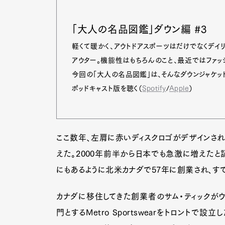
「大人の名品図鑑」ダウン編 #3
軽くて暖かく、アウトドアスポーツはだけでなくデイ
アウター。機能性はもちろんのこと、最近ではファッ
今回の「大人の名品図鑑」は、そんなダウンジャケッ
ポッドキャスト版を聴く（
Spotify
/
Apple
）
ここ数年、左肩に赤いディスクロゴがデザインされ
えた。2000年前半から日本でも急激に増えたと
にもあるように北米カナダで57年に創業され、す
G
カナダに移住してきた創業者のサム・ティックがウ
門とするMetro Sportswearをトロント