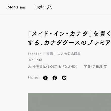
Login
Menu
Close
「メイド・イン・カナダ」を
する、カナダグースのプレミ
Fashion
映画
大人の名品図鑑
2023.12.10
文：小暮昌弘（LOST & FOUND）
写真：宇田川 淳
Share: