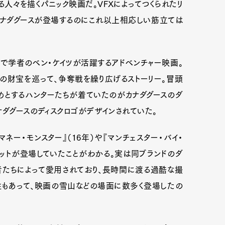
々を描くパニック映画だ。VFXによってつくられたリ
ナダグースが登場するのにこれ以上相応しい筋立ては
ーで学者のベン・ケイツが活躍するアドベンチャー映画。
の財宝を巡って、争奪戦を繰り広げるストーリー。冒頭
めとするハンターたちが着ていたのがカナダグースのダ
ナダグースのディスクロゴがデザインされていた。
マネー・モンスター』（16年）や『マンチェスター・バイ・
ケットが登場していたことがわかる。実は同ブランドのダ
たちによって愛用されており、長時間に渡る過酷な撮
性もあって、映画の雪山などの場面に数多く登場したの