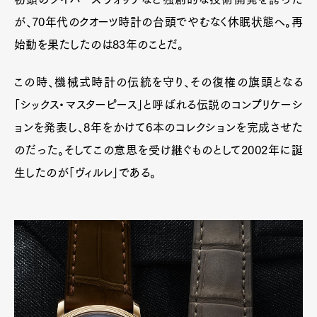
Pen international
Pen tw
が、70年代のクオーツ時計の台頭でやむなく休眠状態へ。再
始動を果たしたのは83年のことだ。
この時、機械式時計の伝統を守り、その復権の旗頭となる
「シックス・マスターピース」と呼ばれる伝説のコンプリケーシ
ョンを発表し、8年をかけて6本のコレクションを完成させた
のだった。そしてこの意思を受け継ぐものとして2002年に誕
生したのが「ヴィルレ」である。