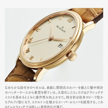
なめらかな段付きのベゼルは、表面に開閉式のカバーを備えた懐中時計
のハンターケースから着想を得ている。大型化したリュウズはクラシックテ
イストを高めるとともに操作性も向上させた。時分針は従来のリーフ型か
らアルファ型になり､スケルトン仕様からスーパールミノバを採用する｡これ
もドレスウォッチでは珍しい実用的な仕様だ｡