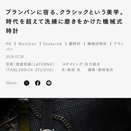
ブランパンに宿る、クラシックという美学。
時代を超えて洗練に磨きをかけた機械式
時計
PR
Watches
Featured
腕時計
機械式時計
ブラン
パン
2026.07.28
写真：渡邉宏基（LATERNE）
スタイリング：石川英次
（TABLEROCK STUDIO）
文：柴田 充
編集：倉持佑次
Share: