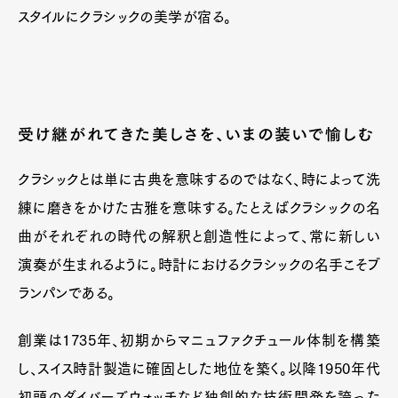
スタイルにクラシックの美学が宿る。
Art&Design
Watch
Fashion
受け継がれてきた美しさを、いまの装いで愉しむ
Gourmet
Cars
Product
Culture
Lifestyle
クラシックとは単に古典を意味するのではなく、時によって洗
練に磨きをかけた古雅を意味する。たとえばクラシックの名
曲がそれぞれの時代の解釈と創造性によって、常に新しい
Pen Membership
Magazine
演奏が生まれるように。時計におけるクラシックの名手こそブ
Official Columnist
About
ランパンである。
Contact
創業は1735年、初期からマニュファクチュール体制を構築
し、スイス時計製造に確固とした地位を築く。以降1950年代
Pen Meet
初頭のダイバーズウォッチなど独創的な技術開発を誇った