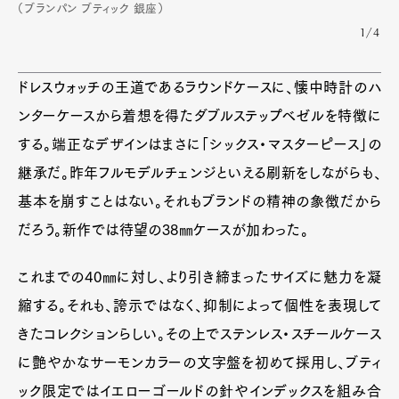
（ブランパン ブティック 銀座）
1/4
ドレスウォッチの王道であるラウンドケースに、懐中時計のハ
ンターケースから着想を得たダブルステップベゼルを特徴に
する。端正なデザインはまさに「シックス・マスターピース」の
継承だ。昨年フルモデルチェンジといえる刷新をしながらも、
基本を崩すことはない。それもブランドの精神の象徴だから
だろう。新作では待望の38㎜ケースが加わった。
これまでの40㎜に対し、より引き締まったサイズに魅力を凝
縮する。それも、誇示ではなく、抑制によって個性を表現して
きたコレクションらしい。その上でステンレス・スチールケース
に艶やかなサーモンカラーの文字盤を初めて採用し、ブティ
ック限定ではイエローゴールドの針やインデックスを組み合