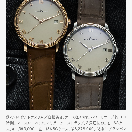
ヴィルレ ウルトラスリム／
自動巻き、ケース径38㎜、パワーリザーブ約100
時間、シースルーバック、アリゲーターストラップ、3気圧防水。右：SSケー
ス。￥1,595,000 左：18KRGケース。￥3,278,000／ともにブランパン