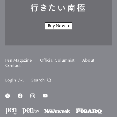
行きたい南極
Buy Now
Pen Magazine
Official Columnist
About
Contact
Login
Search