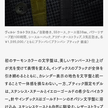
ヴィルレ ウルトラスリム／
自動巻き、SSケース、ケース径38㎜、パワーリザ
ーブ約100時間、シースルーバック、アリゲーターストラップ、3気圧防水。各
￥1,595,000／ともにブランパン（ブランパン ブティック 銀座）
初のサーモンカラーの文字盤は、美しいサンバースト仕上げ
が光を受けて表情を変える。インデックスのブラックが全体を
引き締めるとともに、カレンダー表示の地色を文字盤と統一
することで一体感を損なわない。一方、ブティック限定モデル
は、ステンレス・スチールとイエローゴールドの希少なバイカラ
ー。針やインデックスはゴールドトーンのオパリン文字盤に溶
け込み、ステンレスケースとも自然に馴染む。レザーストラップ