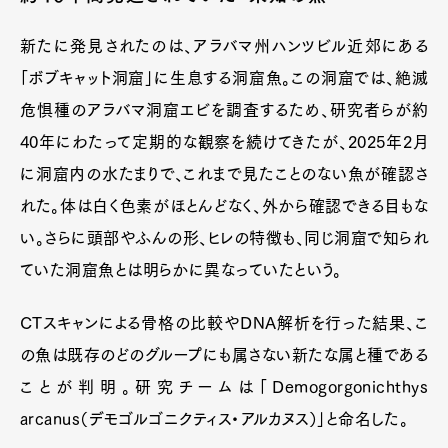
新たに発見されたのは、アラバマ州ハンツビル近郊にある
「ボブキャット洞窟」に生息する洞窟魚。この洞窟では、絶滅
危惧種のアラバマ洞窟エビを調査するため、研究者らが約
40年にわたって定期的な観察を続けてきたが、2025年2月
に洞窟内の水たまりで、これまで見たことのない魚が確認さ
れた。体は白く色素がほとんどなく、外から確認できる目もな
い。さらに頭部やふんの形、ヒレの特徴も、同じ洞窟で知られ
ていた洞窟魚とは明らかに異なっていたという。
CTスキャンによる骨格の比較やDNA解析を行った結果、こ
の魚は既存のどのグループにも属さない新たな属と種である
ことが判明。研究チームは「Demogorgonichthys
arcanus（デモゴルゴニクティス・アルカヌス）」と命名した。