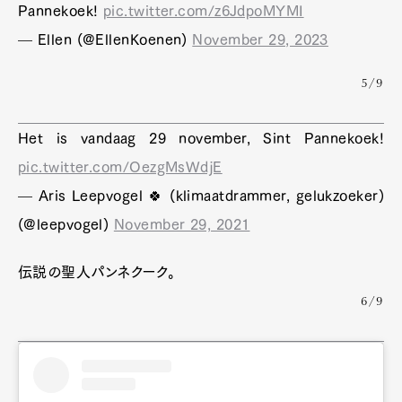
Pannekoek!
pic.twitter.com/z6JdpoMYMI
— Ellen (@EllenKoenen)
November 29, 2023
5/9
Het is vandaag 29 november, Sint Pannekoek!
pic.twitter.com/OezgMsWdjE
— Aris Leepvogel 🍀 (klimaatdrammer, gelukzoeker)
(@leepvogel)
November 29, 2021
伝説の聖人パンネクーク。
6/9