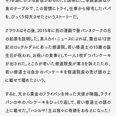
キ）を頭にかぶる習慣があるのだと説明した。早速家族は夕
食のテーブルで、この習慣にトライ。仕事から帰宅したパパ
を、びっくり仰天させたというストーリーだ。
クラウスはその後、2015年に別の漫画で聖パンネクークの日
の起源を説明した。英スカイ・ニュースによれば、舞台は12世
紀のロッテルダムにあった修道院。若い修道士の15歳の誕
生日が祝われ、お祝いの食事として一人1枚ずつパンケーキ
が出された。ところが老いた修道院長が寒さを訴えたため、
若い修道士は自分のパンケーキを修道院長の禿げ頭の上
に載せて暖めたという。
すると、天から黄金のフライパンを持った天使が降臨。フライ
パンの中のパンケーキをひっくり返して、若い修道士の頭の
上に載せた。「ハレルヤ！主は我々に奇跡をお与えになった！