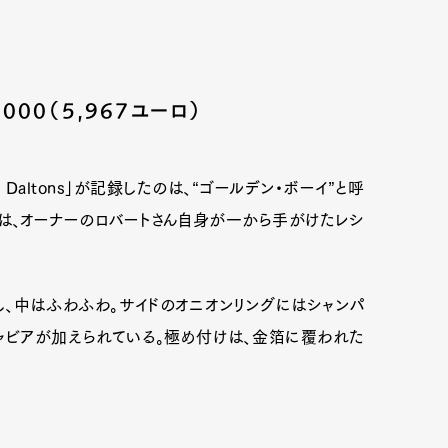
000（5,967ユーロ）
Daltons」が記録したのは、“ゴールデン・ボーイ”と呼
は、オーナーのロバートさん自身が一から手がけたレシ
し、中はふわふわ。サイドのオニオンリングにはシャンパ
ャビアが加えられている。極め付けは、金箔に覆われた
Art&Design
Watch
Fashion
。
ourmet
Cars
Product
Culture
Lifestyle