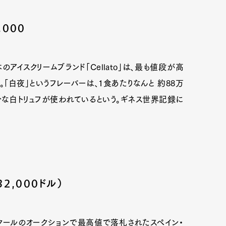
000
mbership
Magazine
Official Columnist
About
アイスクリームブランド「Cellato」は、最も値段が高
「白夜」というフレーバーは、1食あたりなんと 約88万
et
Pen international
Pen tw
な白トリュフが使われているという。ギネス世界記録に
2,000ドル）
クールのオークションで最高値で落札されたスペイン・