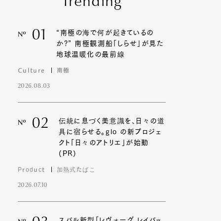
Trending
01
“南極の海で何が起きているの
Nº
か?” 南極観測船「しらせ」が見た
地球温暖化の最前線
Culture
南極
2026.08.03
02
伝統に息づく美意識を、日々の道
Nº
具に宿らせる。glo の新プロジェ
クト「日々のアトリエ」が始動
(PR)
Product
加熱式たばこ
2026.07.10
スバル新型「レヴォーグ レイバッ