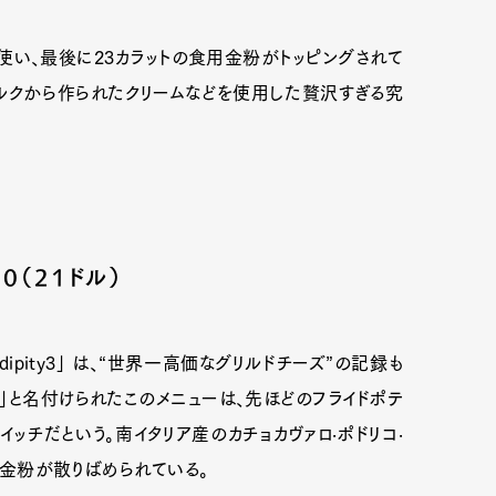
使い、最後に23カラットの食用金粉がトッピングされて
ミルクから作られたクリームなどを使用した贅沢すぎる究
0（21ドル）
ipity3」 は、“世界一高価なグリルドチーズ”の記録も
ズ」と名付けられたこのメニューは、先ほどのフライドポテ
チだという。南イタリア産のカチョカヴァロ·ポドリコ·
の金粉が散りばめられている。