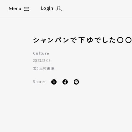
Login
Menu
Close
シャンパンで下ゆでした〇〇
Culture
2023.12.03
文：大村朱里
Share: