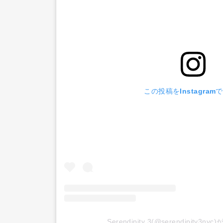
この投稿をInstagram
Serendipity 3(@serendipity3