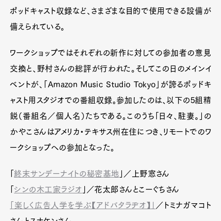
ポッドキャスト収録など、さまざまな目的で使用できる設備が
備えられている。
ワークショップではそれぞれの新作に対しての参加者の意見
交換と、野村さんの総評が行われた。そしてこの日のメインイ
ベントが、「Amazon Music Studio Tokyo」が誇るポッドキ
ャスト用スタジオでの番組収録。参加したのは、以下の5組精
鋭（番組名／個人名）たちである。このうち「日々、駐妻。」の
かやこさんはアメリカ・テキサス州在住につき、リモートでのワ
ークショップへの参加となった。
「
終末サンデーナイトの秘密基地
」／上野窓さん
「
シンの木工家ラジオ
」／花太郎さんとこーぐちさん
「楽しく広告人学を学ぶ【アドバタラヂオ】」
／トミナガマコト
さんとスナケンさん