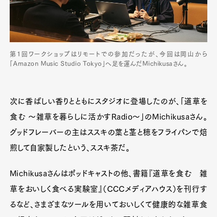
第1回ワークショップはリモートでの参加だったが、今回は岡山から
「Amazon Music Studio Tokyo」へ足を運んだMichikusaさん。
次に香ばしい香りとともにスタジオに登場したのが、「道草を
食む 〜雑草を暮らしに活かすRadio〜」のMichikusaさん。
グッドフレーバーの主はススキの葉と茎と穂をフライパンで焙
煎して自家製したという、ススキ茶だ。
Michikusaさんはポッドキャストの他、書籍『道草を食む 雑
草をおいしく食べる実験室』（CCCメディアハウス）を刊行す
るなど、さまざまなツールを用いておいしくて健康的な雑草食