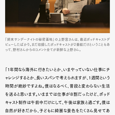
「終末サンデーナイトの秘密基地」の上野窓さんは、最近ポッドキャストデ
ビューしたばかり。まだ収録したポッドキャストが2番組だけということもあ
って、野村さんからのコメント全てが新鮮な上野さん。
「1年間なら海外に行きたいとか、いまやっていない仕事にチ
Art&Design
Watch
Fashion
ャレンジするとか、長いスパンで考えられますが、1週間という
Gourmet
Cars
時間が絶妙ですよね。僕はなるべく、普段と変わらない生活
Product
Culture
Lifestyle
を送ると思います。いままでは仕事が８割だったけど、ポッド
キャスト制作は午前中だけにして、午後は家族と過ごす。僕は
自然が好きだから、子どもに綺麗な景色をたくさん見せてあ
Pen Membership
Magazine