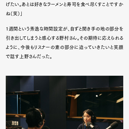
げたい。あとは好きなラーメンと寿司を食べ尽くすことですか
Official Columnist
About
Contact
ね（笑）」
1週間という秀逸な時間設定が、自ずと聞き手の地の部分を
引き出してしまうと感心する野村さん。その期待に応えられる
Pen Meet
ように、今後もリスナーの素の部分に迫っていきたいと笑顔
Pen international
Pen tw
で話す上野さんだった。