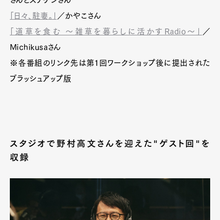
「日々、駐妻。」
／かやこさん
「道草を食む 〜雑草を暮らしに活かすRadio〜」
／
Michikusaさん
※各番組のリンク先は第1回ワークショップ後に提出された
ブラッシュアップ版
スタジオで野村高文さんを迎えた"ゲスト回"を
収録