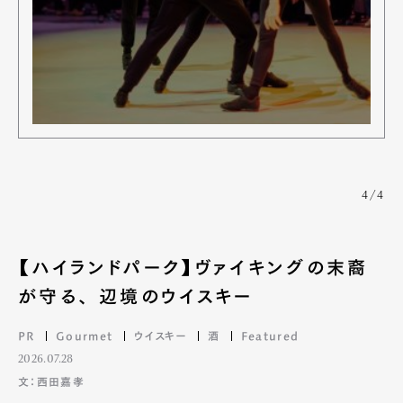
4/4
Art&Design
Watch
Fashion
Gourmet
Cars
【ハイランドパーク】ヴァイキングの末裔
Product
Culture
Lifestyle
が守る、 辺境のウイスキー
PR
Gourmet
ウイスキー
酒
Featured
2026.07.28
Pen Membership
Magazine
文：西田嘉孝
Official Columnist
About