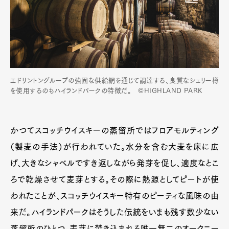
エドリントングループの強固な供給網を通じて調達する、良質なシェリー樽
を使用するのもハイランドパークの特徴だ。 ©HIGHLAND PARK
かつてスコッチウイスキーの蒸留所ではフロアモルティング
（製麦の手法）が行われていた。水分を含む大麦を床に広
げ、大きなシャベルですき返しながら発芽を促し、適度なとこ
ろで乾燥させて麦芽とする。その際に熱源としてピートが使
われたことが、スコッチウイスキー特有のピーティな風味の由
来だ。ハイランドパークはそうした伝統をいまも残す数少ない
蒸留所のひとつ。麦芽に焚き込まれる唯一無二のオークニー