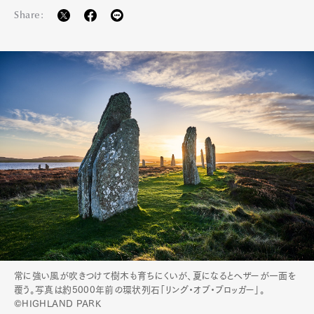
Contact
Share:
Pen Meet
Pen international
Pen tw
常に強い風が吹きつけて樹木も育ちにくいが、夏になるとヘザーが一面を
覆う。写真は約5000年前の環状列石「リング・オブ・ブロッガー」。
©HIGHLAND PARK