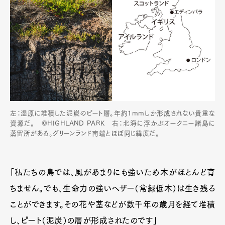
左：湿原に堆積した泥炭のピート層。年約1mmしか形成されない貴重な
資源だ。 ©HIGHLAND PARK 右：北海に浮かぶオークニー諸島に
蒸留所がある。グリーンランド南端とほぼ同じ緯度だ。
「私たちの島では、風があまりにも強いため木がほとんど育
ちません。でも、生命力の強いヘザー（常緑低木）は生き残る
ことができます。その花や茎などが数千年の歳月を経て堆積
し、ピート（泥炭）の層が形成されたのです」