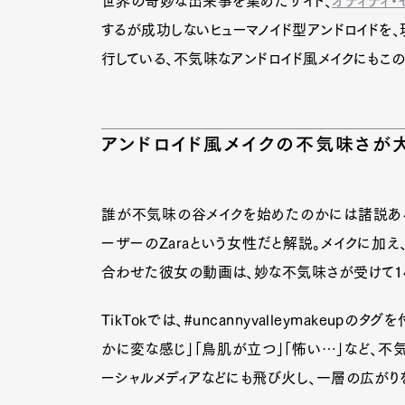
世界の奇妙な出来事を集めたサイト、
オディティ・
するが成功しないヒューマノイド型アンドロイドを、
行している、不気味なアンドロイド風メイクにもこ
Pen Me
アンドロイド風メイクの不気味さが
Pen Me
誰が不気味の谷メイクを始めたのかには諸説あ
ーザーのZaraという女性だと解説。メイクに加
合わせた彼女の動画は、妙な不気味さが受けて14
TikTokでは、#uncannyvalleymakeu
かに変な感じ」「鳥肌が立つ」「怖い…」など、不
ーシャルメディアなどにも飛び火し、一層の広がり