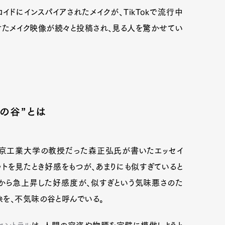
ドにインスパイアされたメイクが、TikTokで流行中
タグをつけたメイク映像が続々と投稿され、見る人を驚かせてい
の谷”とは
970年に東京工業大学の教授だった森正弘氏が書いたエッセイ
ットを見たとき好感をもつが、あまりにも似すぎていると
Art&Design
Watch
Fashion
から急上昇した好感度が、似すぎという気味悪さのた
ourmet
Cars
Product
Culture
象を、不気味の谷と呼んでいる。
Lifestyle