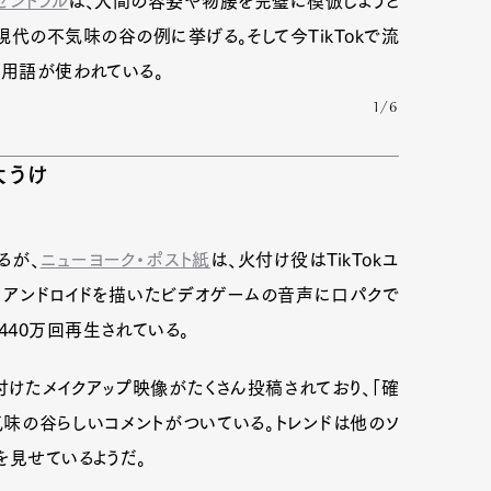
セントラル
は、人間の容姿や物腰を完璧に模倣しようと
現代の不気味の谷の例に挙げる。そして今TikTokで流
の用語が使われている。
mbership
Magazine
Official Columnist
About
1/6
大うけ
et
Pen international
Pen tw
るが、
ニューヨーク・ポスト紙
は、火付け役はTikTokユ
え、アンドロイドを描いたビデオゲームの音声に口パクで
40万回再生されている。
pのタグを付けたメイクアップ映像がたくさん投稿されており、「確
気味の谷らしいコメントがついている。トレンドは他のソ
を見せているようだ。