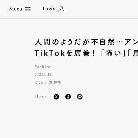
Login
Menu
Close
人間のようだが不自然…アン
TikTokを席巻！ 「怖い」
Fashion
2023.11.14
文：山川真智子
Share: