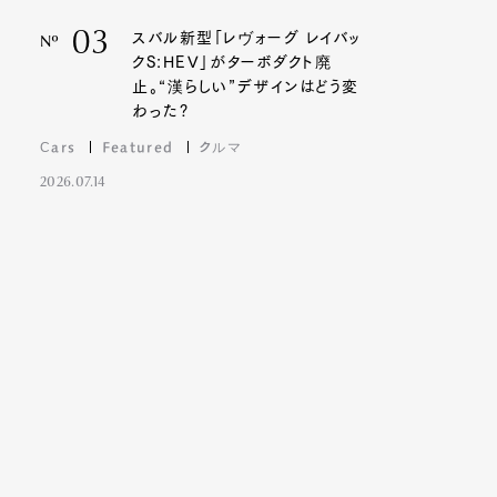
03
スバル新型「レヴォーグ レイバッ
Nº
クS:HEV」がターボダクト廃
止。“漢らしい”デザインはどう変
わった?
Cars
Featured
クルマ
2026.07.14