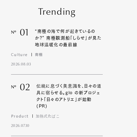
Trending
01
“南極の海で何が起きているの
Nº
か?” 南極観測船「しらせ」が見た
地球温暖化の最前線
Culture
南極
2026.08.03
02
伝統に息づく美意識を、日々の道
Nº
具に宿らせる。glo の新プロジェ
クト「日々のアトリエ」が始動
(PR)
Product
加熱式たばこ
2026.07.10